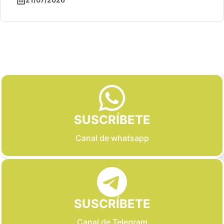
Slide 2 of 6
SUSCRÍBETE
Canal de whatsapp
SUSCRÍBETE
Canal de Telegram