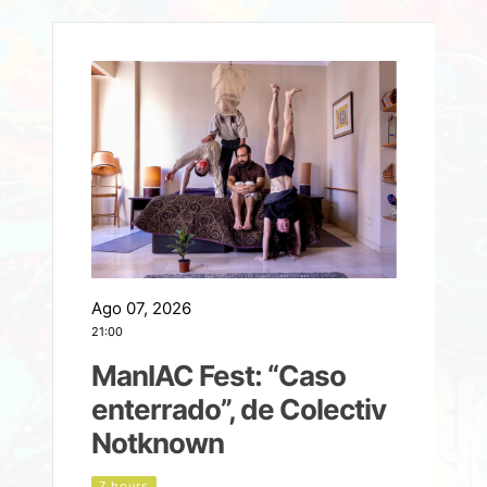
Ago 07, 2026
A
21:00
2
ManIAC Fest: “Caso
a
enterrado”, de Colectiv
Notknown
n
7 hours