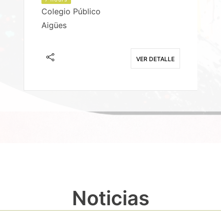
Colegio Público
Aigües
E
VER DETALLE
Noticias