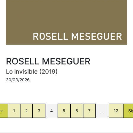
ROSELL MESEGUER
Lo Invisible (2019)
30/03/2026
or
1
2
3
4
5
6
7
…
12
Si