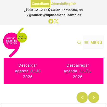
Saltar
Castellano
Valencià
English
al
965 12 12 14
C/San Fernando, 44
contenido
gilalbert@diputacionalicante.es
MENÚ
Descargar
Descarregar
agenda JULIO
agenda JULIOL
2026
2026