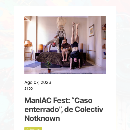
Ago 07, 2026
A
21:00
2
ManIAC Fest: “Caso
a
enterrado”, de Colectiv
Notknown
n
9 hours