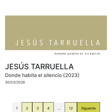
JESÚS TARRUELLA
Donde habita el silencio (2023)
30/03/2026
1
2
3
4
…
12
Siguente