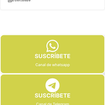
Slide 2 of 6
SUSCRÍBETE
Canal de whatsapp
SUSCRÍBETE
Canal de Telegram