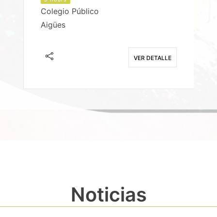
Colegio Público
Aigües
E
VER DETALLE
Noticias