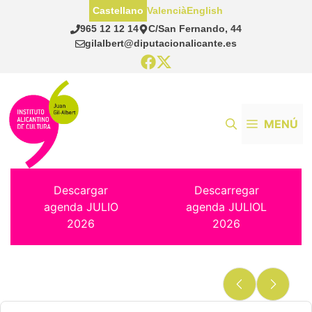
Saltar
Castellano
Valencià
English
al
965 12 12 14
C/San Fernando, 44
contenido
gilalbert@diputacionalicante.es
MENÚ
Descargar
Descarregar
agenda JULIO
agenda JULIOL
2026
2026