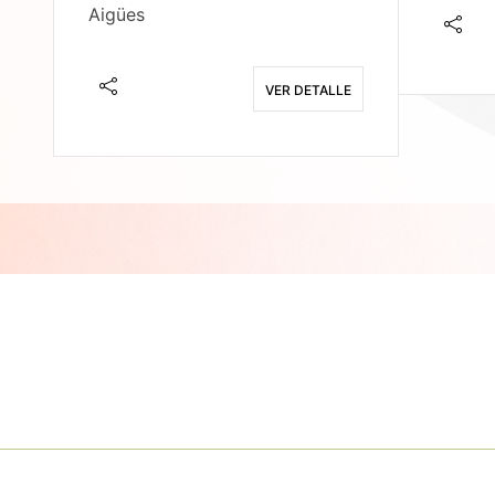
Aigües
E
VER DETALLE