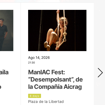
Ago 14, 2026
Ag
21:30
21
aila
ManIAC Fest:
M
“Desempolsant”, de
“
o
la Compañía Aicrag
D
8 days
9
Plaza de la Libertad
Pa