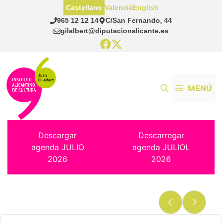
Saltar
Castellano
Valencià
English
al
965 12 12 14
C/San Fernando, 44
contenido
gilalbert@diputacionalicante.es
MENÚ
Descargar
Descarregar
agenda JULIO
agenda JULIOL
2026
2026