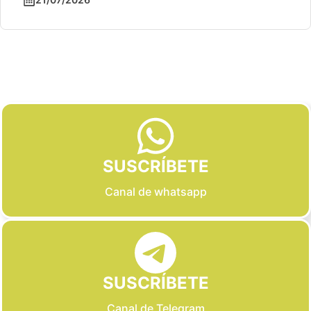
Slide 2 of 6
SUSCRÍBETE
Canal de whatsapp
SUSCRÍBETE
Canal de Telegram