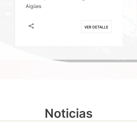
Aigües
A
E
VER DETALLE
Noticias