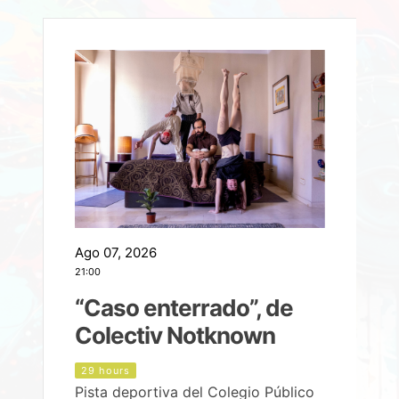
Ago 07, 2026
A
21:00
2
e
“Caso enterrado”, de
Colectiv Notknown
d
29 hours
Pista deportiva del Colegio Público
P