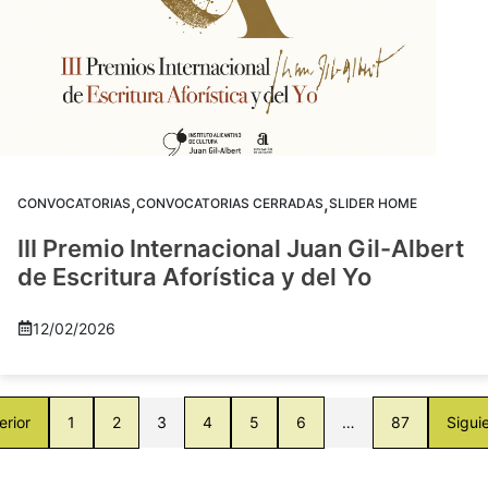
,
,
CONVOCATORIAS
CONVOCATORIAS CERRADAS
SLIDER HOME
III Premio Internacional Juan Gil-Albert
de Escritura Aforística y del Yo
12/02/2026
erior
1
2
3
4
5
6
…
87
Sigui