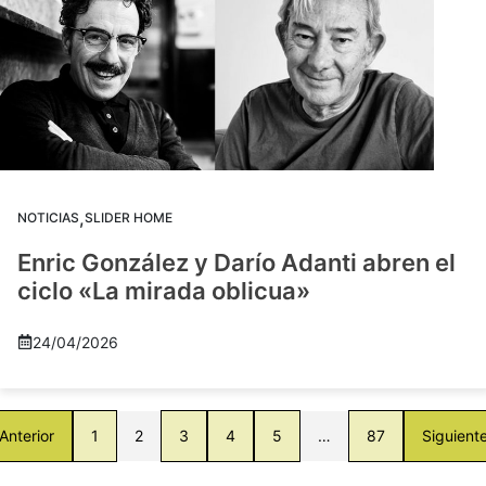
,
NOTICIAS
SLIDER HOME
Enric González y Darío Adanti abren el
ciclo «La mirada oblicua»
24/04/2026
Anterior
1
2
3
4
5
…
87
Siguient