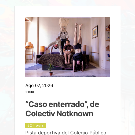
Ago 07, 2026
A
21:00
2
e
“Caso enterrado”, de
Colectiv Notknown
d
32 hours
Pista deportiva del Colegio Público
P