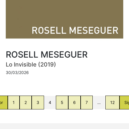
ROSELL MESEGUER
Lo Invisible (2019)
30/03/2026
or
1
2
3
4
5
6
7
…
12
Si