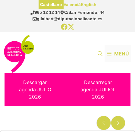
Saltar
Castellano
Valencià
English
al
965 12 12 14
C/San Fernando, 44
contenido
gilalbert@diputacionalicante.es
MENÚ
Descargar
Descarregar
agenda JULIO
agenda JULIOL
2026
2026