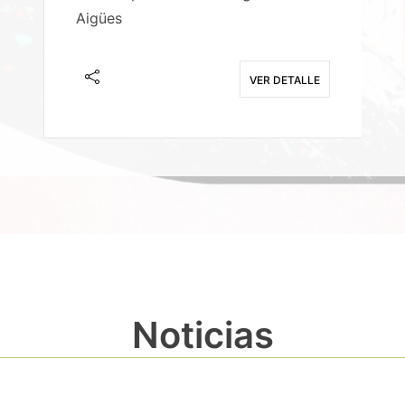
Aigües
A
E
VER DETALLE
Noticias