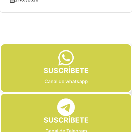
Slide 2 of 6
SUSCRÍBETE
Canal de whatsapp
SUSCRÍBETE
Canal de Telegram