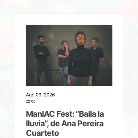
Ago 09, 2026
A
22:00
21
ManIAC Fest: “Baila la
a
lluvia”, de Ana Pereira
Cuarteto