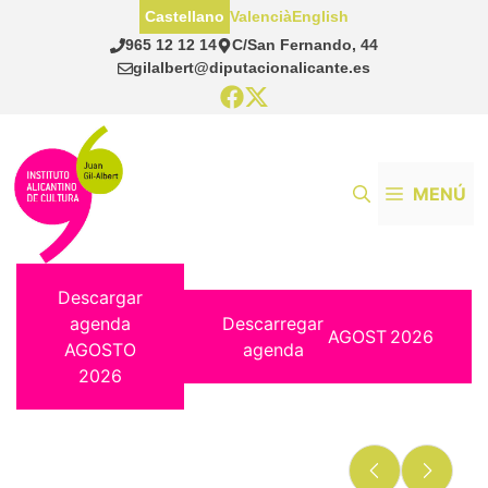
Saltar
Castellano
Valencià
English
al
965 12 12 14
C/San Fernando, 44
contenido
gilalbert@diputacionalicante.es
MENÚ
Descargar
agenda
Descarregar
AGOST
2026
AGOSTO
agenda
2026