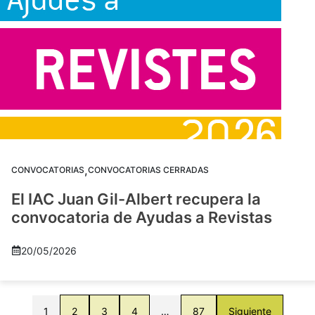
,
CONVOCATORIAS
CONVOCATORIAS CERRADAS
El IAC Juan Gil-Albert recupera la
convocatoria de Ayudas a Revistas
20/05/2026
1
2
3
4
…
87
Siguiente