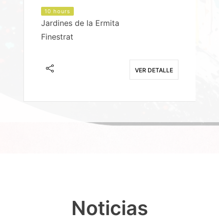
10 hours
Jardines de la Ermita
P
Finestrat
S
E
VER DETALLE
Noticias