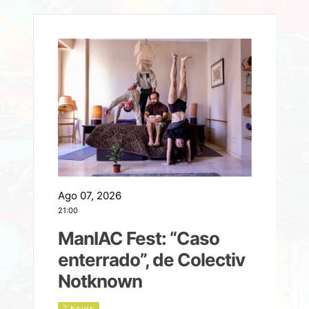
Ago 07, 2026
A
21:00
2
ManIAC Fest: “Caso
a
enterrado”, de Colectiv
Notknown
n
7 hours