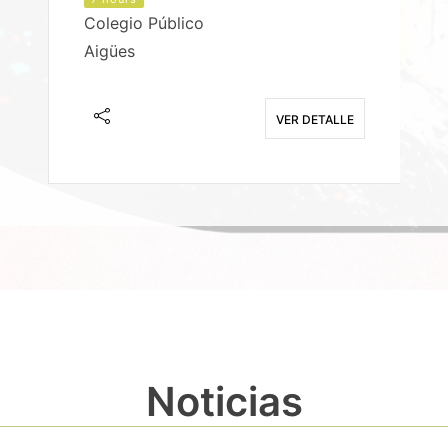
Colegio Público
Aigües
E
VER DETALLE
Noticias