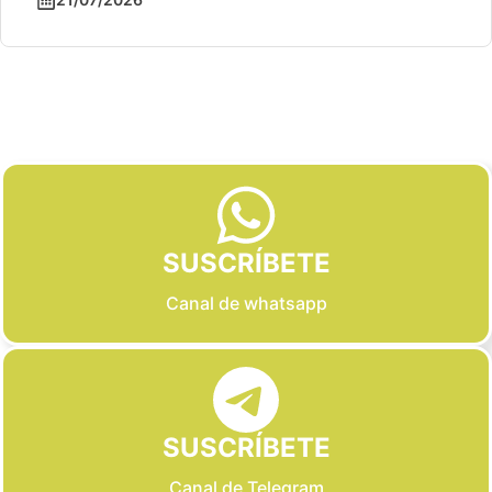
Slide 2 of 6
SUSCRÍBETE
Canal de whatsapp
SUSCRÍBETE
Canal de Telegram