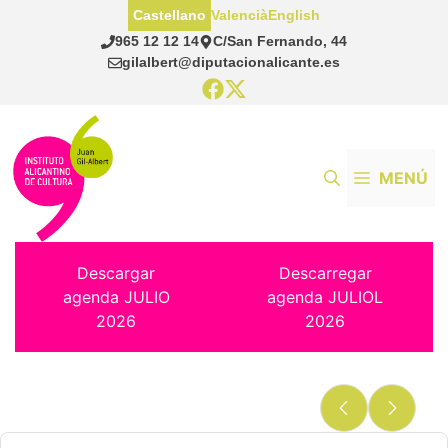
Saltar
Castellano
Valencià
English
al
965 12 12 14
C/San Fernando, 44
contenido
gilalbert@diputacionalicante.es
MENÚ
Descargar
Descarregar
agenda JULIO
agenda JULIOL
2026
2026