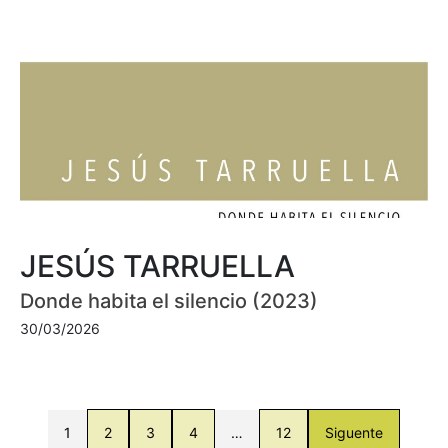
JESÚS TARRUELLA
Donde habita el silencio (2023)
30/03/2026
1
2
3
4
…
12
Siguente