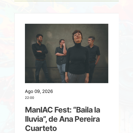
Ago 09, 2026
A
22:00
21
ManIAC Fest: “Baila la
a
lluvia”, de Ana Pereira
Cuarteto