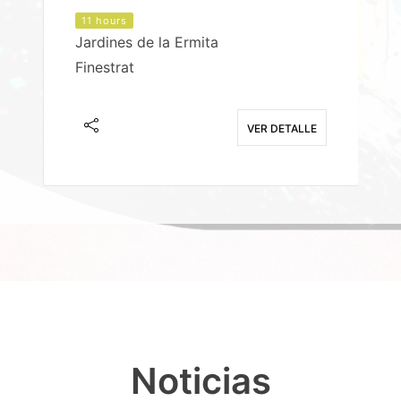
11 hours
Jardines de la Ermita
P
Finestrat
S
E
VER DETALLE
Noticias