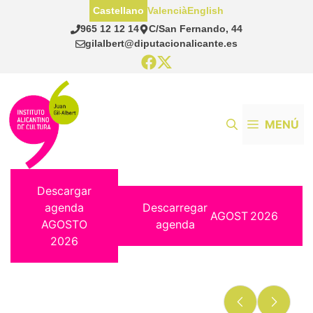
Saltar
Castellano
Valencià
English
al
965 12 12 14
C/San Fernando, 44
contenido
gilalbert@diputacionalicante.es
MENÚ
Descargar
agenda
Descarregar
AGOST
2026
AGOSTO
agenda
2026