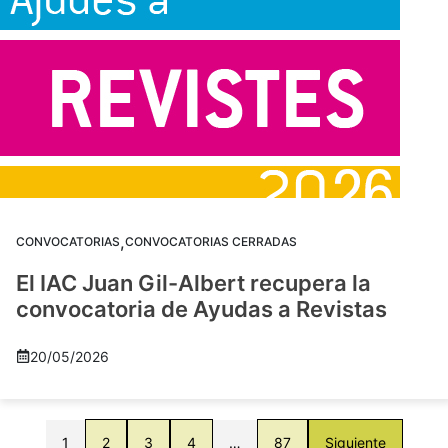
,
CONVOCATORIAS
CONVOCATORIAS CERRADAS
El IAC Juan Gil-Albert recupera la
convocatoria de Ayudas a Revistas
20/05/2026
1
2
3
4
…
87
Siguiente