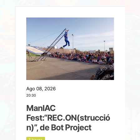
Ago 08, 2026
A
20:30
2
ManIAC
M
a
Fest:“REC.ON(strucció
l
n)”, de Bot Project
7 hours