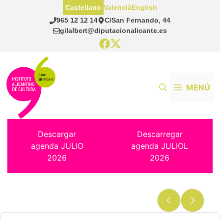
Saltar
Castellano
Valencià
English
al
965 12 12 14
C/San Fernando, 44
contenido
gilalbert@diputacionalicante.es
MENÚ
Descargar
Descarregar
agenda JULIO
agenda JULIOL
2026
2026