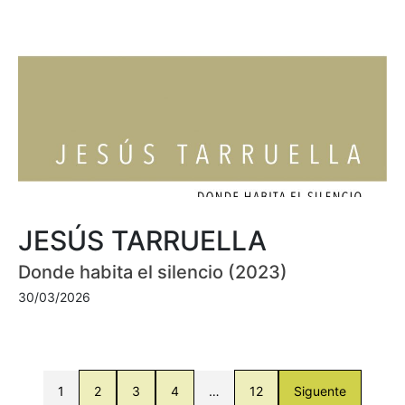
JESÚS TARRUELLA
Donde habita el silencio (2023)
30/03/2026
1
2
3
4
…
12
Siguente