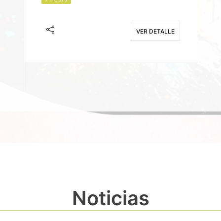
J
F
VER DETALLE
E
Noticias