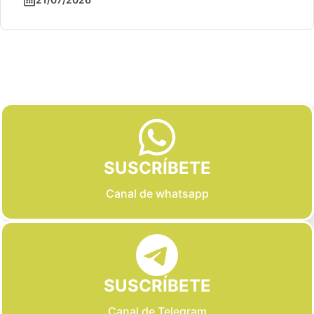
Slide 2 of 6
SUSCRÍBETE
Canal de whatsapp
SUSCRÍBETE
Canal de Telegram