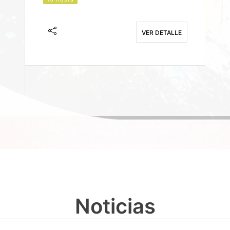
J
F
VER DETALLE
E
Noticias