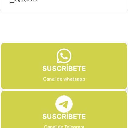
Slide 2 of 6
SUSCRÍBETE
Canal de whatsapp
SUSCRÍBETE
Canal de Telegram