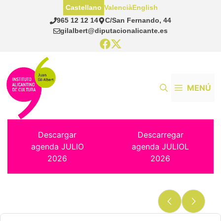
Saltar
Castellano
Valencià
English
al
965 12 12 14
C/San Fernando, 44
contenido
gilalbert@diputacionalicante.es
MENÚ
Descargar
Descarregar
agenda JULIO
agenda JULIOL
2026
2026