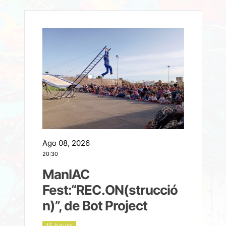
Ago 08, 2026
A
20:30
2
ManIAC
M
a
Fest:“REC.ON(strucció
l
n)”, de Bot Project
15 hours