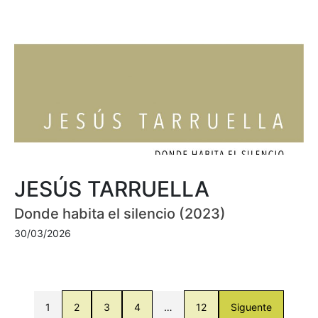
JESÚS TARRUELLA
Donde habita el silencio (2023)
30/03/2026
1
2
3
4
…
12
Siguente