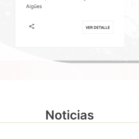
Aigües
A
E
VER DETALLE
Noticias