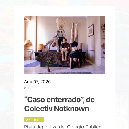
Ago 07, 2026
A
21:00
2
e
“Caso enterrado”, de
Colectiv Notknown
d
37 hours
Pista deportiva del Colegio Público
P