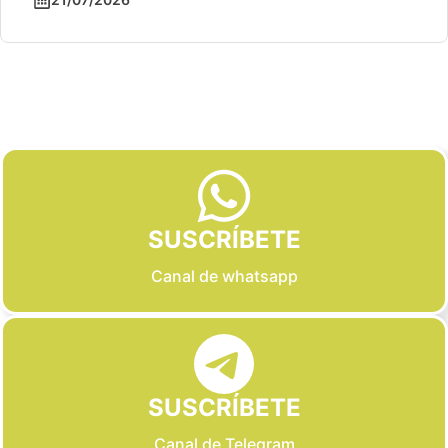
Slide 2 of 6
SUSCRÍBETE
Canal de whatsapp
SUSCRÍBETE
Canal de Telegram