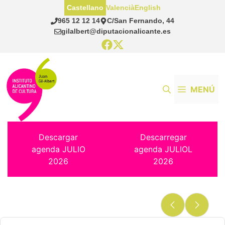
Saltar
Castellano
Valencià
English
al
965 12 12 14
C/San Fernando, 44
contenido
gilalbert@diputacionalicante.es
MENÚ
Descargar
Descarregar
agenda JULIO
agenda JULIOL
2026
2026