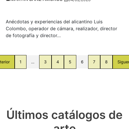
Anécdotas y experiencias del alicantino Luis
Colombo, operador de cámara, realizador, director
de fotografía y director…
terior
1
…
3
4
5
6
7
8
Sigue
Últimos catálogos de
arte