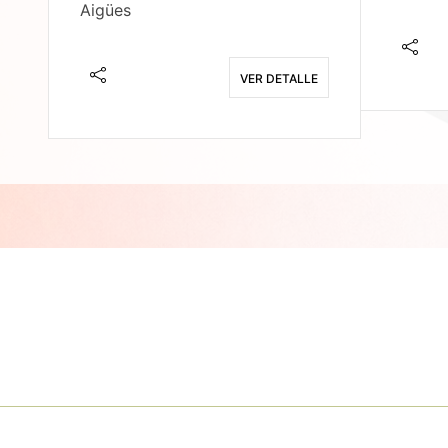
Aigües
E
VER DETALLE