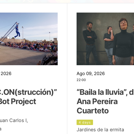
 2026
Ago 09, 2026
22:00
.ON(strucción)”
“Baila la lluvia”, 
Bot Project
Ana Pereira
Cuarteto
uan Carlos I,
4 days
a
Jardines de la ermita