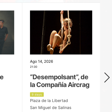
Ago 14, 2026
Ag
21:30
21
de
“Desempolsant”, de
“
la Compañía Aircrag
D
9 days
1
Plaza de la Libertad
pa
San Miguel de Salinas
X