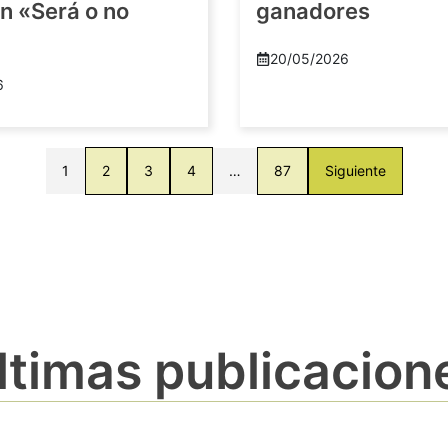
n «Será o no
ganadores
20/05/2026
6
1
2
3
4
…
87
Siguiente
ltimas publicacion