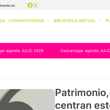
icante.es
DA
CONVOCATORIAS
BIBLIOTECA VIRTUAL
P
gar agenda JULIO 2026
Descarregar agenda JULI
Patrimonio, 
centran est