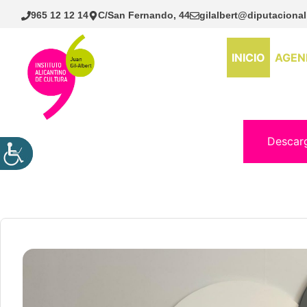
Saltar
965 12 12 14
C/San Fernando, 44
gilalbert@diputacional
al
contenido
INICIO
AGEN
Descar