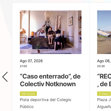
Ago 07, 2026
Ago 08,
21:00
20:30
,
“Caso enterrado”, de
“REC
Colectiv Notknown
, de 
38 hours
3 days
Pista deportiva del Colegio
Plaza J
Público
Algueñ