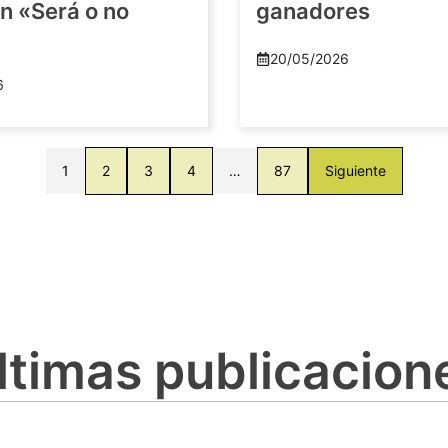
n «Será o no
ganadores
20/05/2026
6
1
2
3
4
…
87
Siguiente
ltimas publicacion