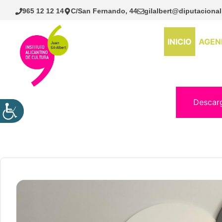
Saltar
965 12 12 14
C/San Fernando, 44
gilalbert@diputacional
al
contenido
INICIO
AGEN
Descar