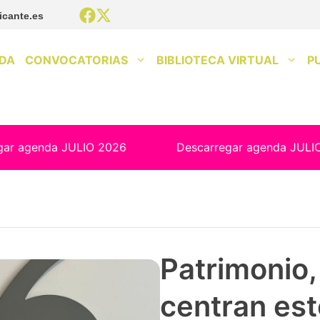
icante.es
DA
CONVOCATORIAS
BIBLIOTECA VIRTUAL
P
gar agenda JULIO 2026
Descarregar agenda JULI
Patrimonio, 
centran est