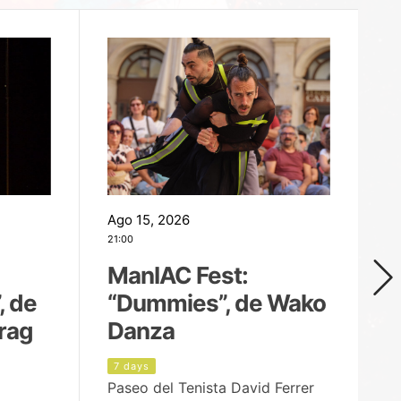
Ago 15, 2026
Ag
21:00
19
ManIAC Fest:
M
, de
“Dummies”, de Wako
n
rag
Danza
Í
7 days
8
Paseo del Tenista David Ferrer
Ce