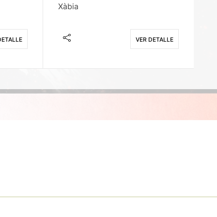
Xàbia
M
DETALLE
VER DETALLE