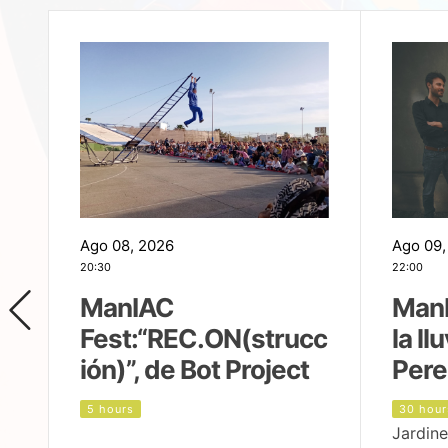
Ago 08, 2026
Ago 09,
20:30
22:00
ManIAC
ManI
Fest:“REC.ON(strucc
la ll
ión)”, de Bot Project
Pere
5 hours
30 hour
Jardine