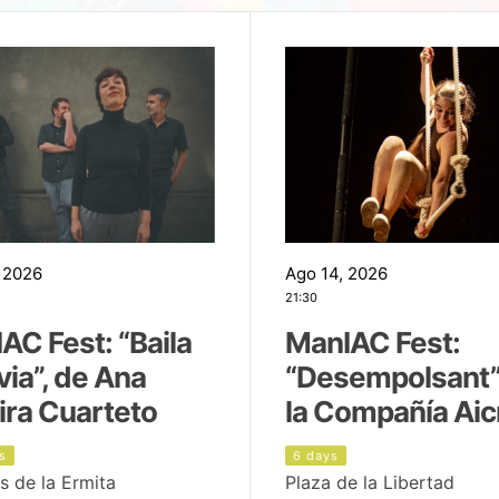
 2026
Ago 14, 2026
21:30
AC Fest: “Baila
ManIAC Fest:
uvia”, de Ana
“Desempolsant”
ira Cuarteto
la Compañía Aic
s
6 days
s de la Ermita
Plaza de la Libertad