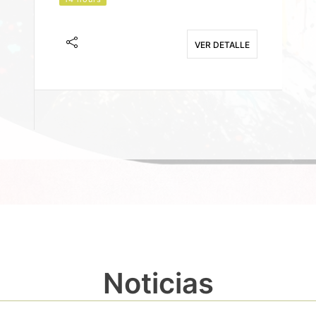
J
F
VER DETALLE
E
Noticias