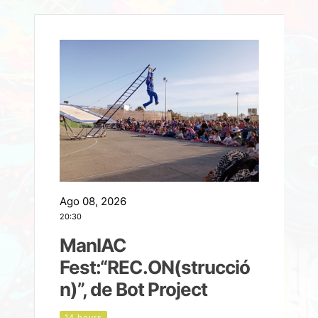
Ago 08, 2026
A
20:30
2
ManIAC
M
a
Fest:“REC.ON(strucció
l
n)”, de Bot Project
14 hours