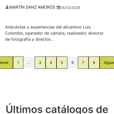
MARTÍN SANZ AMORÓS
04/02/2026
Anécdotas y experiencias del alicantino Luis
Colombo, operador de cámara, realizador, director
de fotografía y director…
terior
1
…
3
4
5
6
7
8
Sigue
Últimos catálogos de