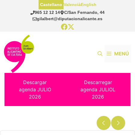
Saltar
Castellano
Valencià
English
al
965 12 12 14
C/San Fernando, 44
contenido
gilalbert@diputacionalicante.es
MENÚ
Descargar
Descarregar
agenda JULIO
agenda JULIOL
2026
2026