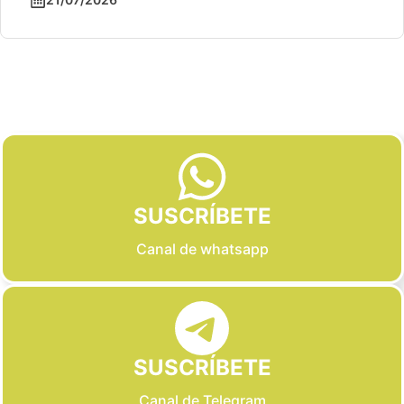
Slide 2 of 6
SUSCRÍBETE
Canal de whatsapp
SUSCRÍBETE
Canal de Telegram