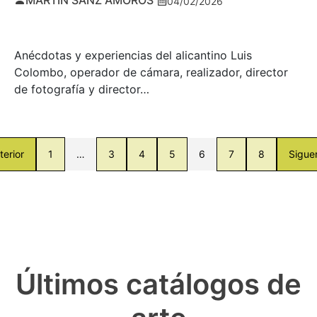
MARTÍN SANZ AMORÓS
04/02/2026
Anécdotas y experiencias del alicantino Luis
Colombo, operador de cámara, realizador, director
de fotografía y director…
terior
1
…
3
4
5
6
7
8
Sigue
Últimos catálogos de