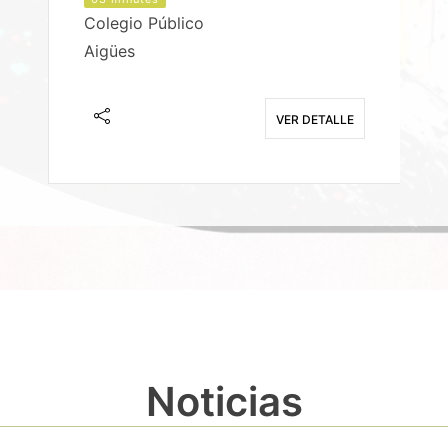
Colegio Público
Aigües
E
VER DETALLE
Noticias