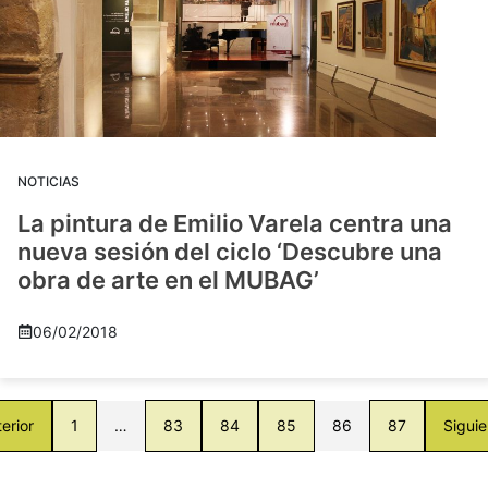
NOTICIAS
La pintura de Emilio Varela centra una
nueva sesión del ciclo ‘Descubre una
obra de arte en el MUBAG’
06/02/2018
erior
1
…
83
84
85
86
87
Siguie