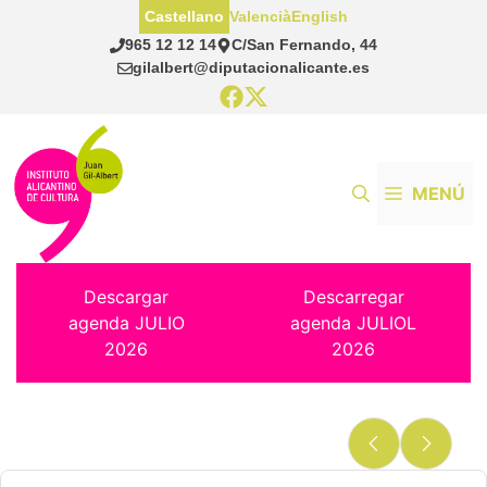
Saltar
Castellano
Valencià
English
al
965 12 12 14
C/San Fernando, 44
contenido
gilalbert@diputacionalicante.es
MENÚ
Descargar
Descarregar
agenda JULIO
agenda JULIOL
2026
2026