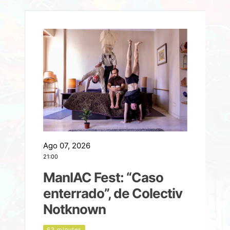
Ago 07, 2026
A
21:00
2
ManIAC Fest: “Caso
a
enterrado”, de Colectiv
Notknown
n
63 minutes