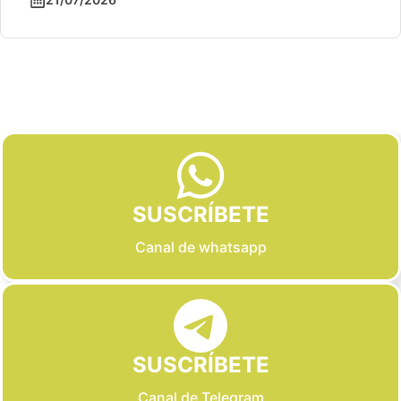
Slide 2 of 6
SUSCRÍBETE
Canal de whatsapp
SUSCRÍBETE
Canal de Telegram