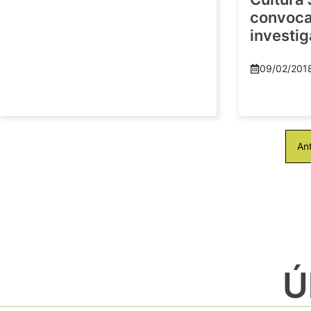
convoca 
investi
09/02/201
Ant
Ú