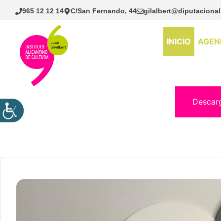
Saltar
965 12 12 14
C/San Fernando, 44
gilalbert@diputacional
al
contenido
INICIO
AGEN
Descar