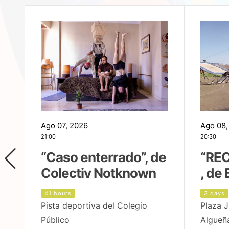
Ago 07, 2026
Ago 08,
21:00
20:30
,
“Caso enterrado”, de
“REC
Colectiv Notknown
, de 
41 hours
3 days
Pista deportiva del Colegio
Plaza J
Público
Algueñ