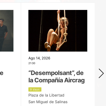
Ago 14, 2026
Ag
21:30
21
de
“Desempolsant”, de
“
la Compañía Aircrag
D
9 days
1
Plaza de la Libertad
pa
San Miguel de Salinas
X