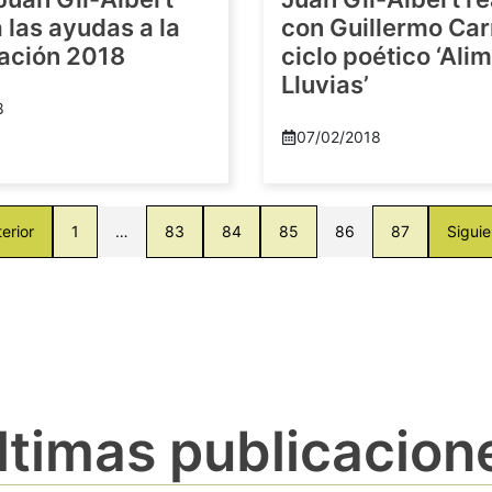
las ayudas a la
con Guillermo Car
gación 2018
ciclo poético ‘Al
Lluvias’
8
07/02/2018
erior
1
…
83
84
85
86
87
Siguie
ltimas publicacion