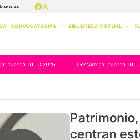
icante.es
DA
CONVOCATORIAS
BIBLIOTECA VIRTUAL
P
gar agenda JULIO 2026
Descarregar agenda JULI
Patrimonio, 
centran est