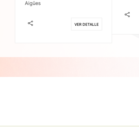
Aigües
E
VER DETALLE