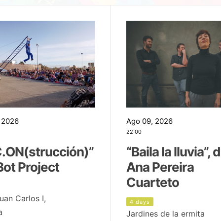
 2026
Ago 09, 2026
22:00
.ON(strucción)”
“Baila la lluvia”, 
Bot Project
Ana Pereira
Cuarteto
uan Carlos I,
4 days
a
Jardines de la ermita