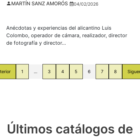
MARTÍN SANZ AMORÓS
04/02/2026
Anécdotas y experiencias del alicantino Luis
Colombo, operador de cámara, realizador, director
de fotografía y director…
terior
1
…
3
4
5
6
7
8
Sigue
Últimos catálogos de