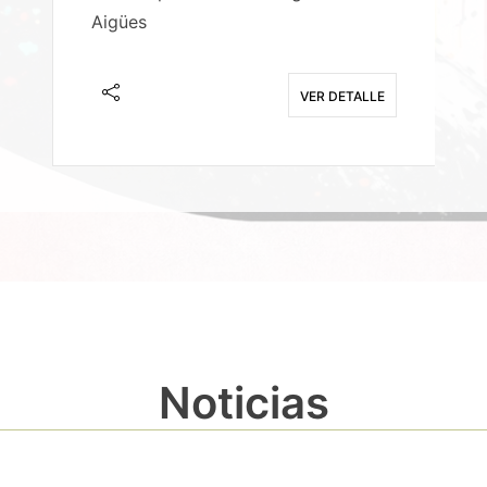
Aigües
A
E
VER DETALLE
Noticias