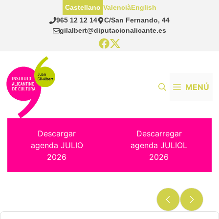
Saltar
Castellano
Valencià
English
al
965 12 12 14
C/San Fernando, 44
contenido
gilalbert@diputacionalicante.es
MENÚ
Descargar
Descarregar
agenda JULIO
agenda JULIOL
2026
2026