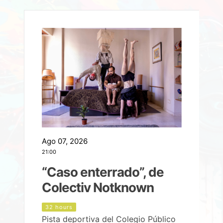
Ago 07, 2026
A
21:00
2
e
“Caso enterrado”, de
Colectiv Notknown
d
32 hours
Pista deportiva del Colegio Público
P