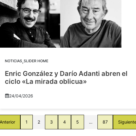
,
NOTICIAS
SLIDER HOME
Enric González y Darío Adanti abren el
ciclo «La mirada oblicua»
24/04/2026
Anterior
1
2
3
4
5
…
87
Siguient