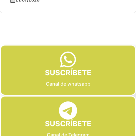
Slide 2 of 6
SUSCRÍBETE
Canal de whatsapp
SUSCRÍBETE
Canal de Telegram