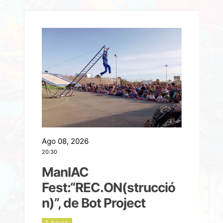
Ago 08, 2026
A
20:30
2
ManIAC
M
a
Fest:“REC.ON(strucció
l
n)”, de Bot Project
5 hours