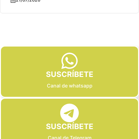
Slide 2 of 6
SUSCRÍBETE
Canal de whatsapp
SUSCRÍBETE
Canal de Telegram