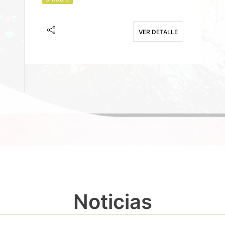
J
F
VER DETALLE
E
Noticias