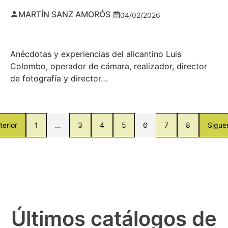
MARTÍN SANZ AMORÓS
04/02/2026
Anécdotas y experiencias del alicantino Luis
Colombo, operador de cámara, realizador, director
de fotografía y director…
terior
1
…
3
4
5
6
7
8
Sigue
Últimos catálogos de