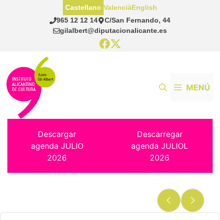
Saltar
Castellano
Valencià
English
al
965 12 12 14
C/San Fernando, 44
contenido
gilalbert@diputacionalicante.es
MENÚ
Descargar
Descarregar
agenda JULIO
agenda JULIOL
2026
2026