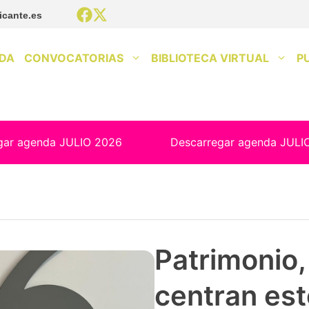
icante.es
DA
CONVOCATORIAS
BIBLIOTECA VIRTUAL
P
gar agenda JULIO 2026
Descarregar agenda JULI
Patrimonio, 
centran est