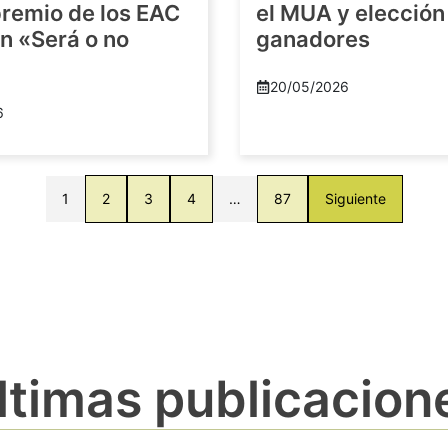
premio de los EAC
el MUA y elección
n «Será o no
ganadores
20/05/2026
6
1
2
3
4
…
87
Siguiente
ltimas publicacion