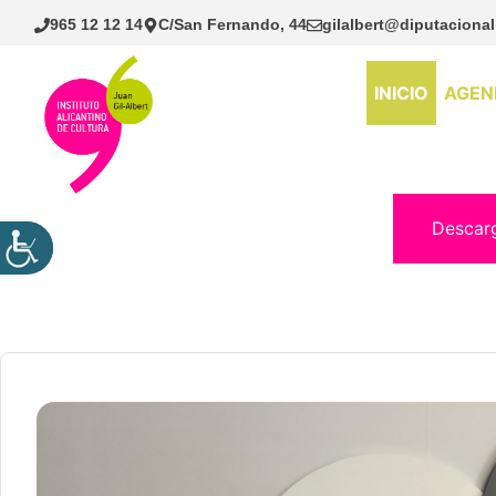
Saltar
965 12 12 14
C/San Fernando, 44
gilalbert@diputacional
al
contenido
INICIO
AGEN
Descar