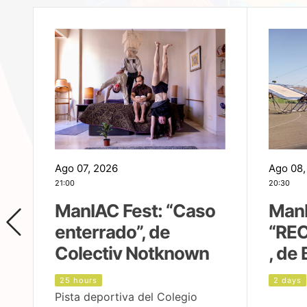
Ago 07, 2026
Ago 08,
21:00
20:30
ManIAC Fest: “Caso
ManI
enterrado”, de
“REC
Colectiv Notknown
, de 
25 hours
2 days
Pista deportiva del Colegio