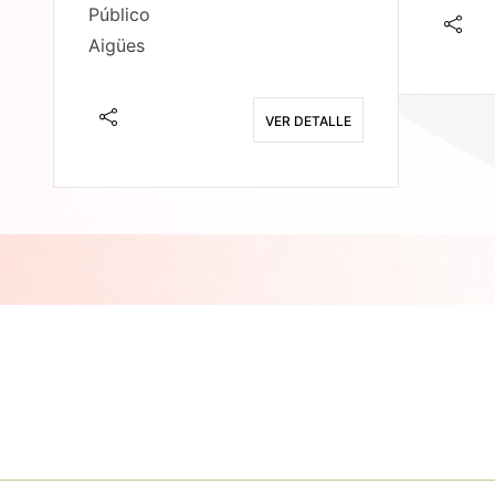
Público
Aigües
E
VER DETALLE