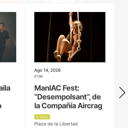
Ago 14, 2026
Ag
21:30
21
aila
ManIAC Fest:
M
“Desempolsant”, de
“
o
la Compañía Aircrag
D
8 days
9
Plaza de la Libertad
pa