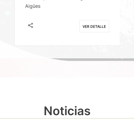
Aigües
A
E
VER DETALLE
Noticias