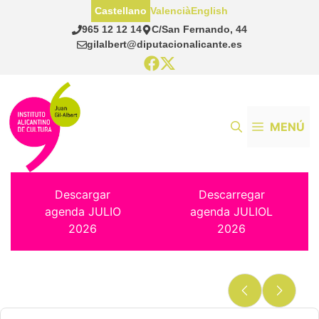
Saltar
Castellano
Valencià
English
al
965 12 12 14
C/San Fernando, 44
contenido
gilalbert@diputacionalicante.es
MENÚ
Descargar
Descarregar
agenda JULIO
agenda JULIOL
2026
2026