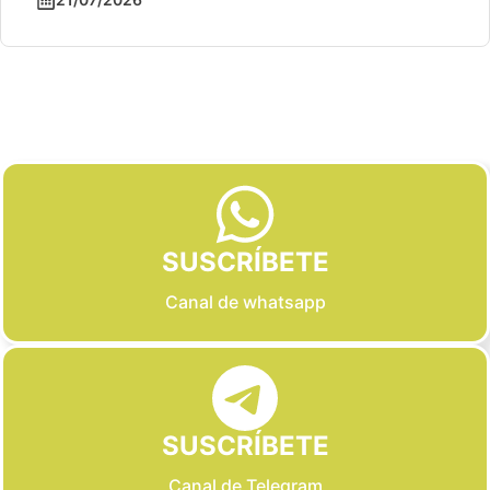
Slide 2 of 6
SUSCRÍBETE
Canal de whatsapp
SUSCRÍBETE
Canal de Telegram