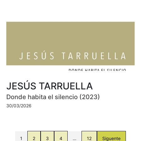
JESÚS TARRUELLA
Donde habita el silencio (2023)
30/03/2026
1
2
3
4
…
12
Siguente