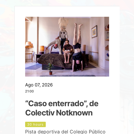
Ago 07, 2026
A
21:00
2
e
“Caso enterrado”, de
Colectiv Notknown
d
30 hours
Pista deportiva del Colegio Público
P