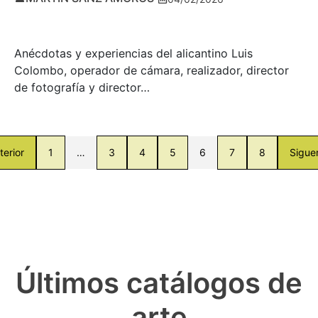
Anécdotas y experiencias del alicantino Luis
Colombo, operador de cámara, realizador, director
de fotografía y director…
terior
1
…
3
4
5
6
7
8
Sigue
Últimos catálogos de
arte