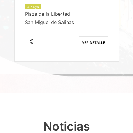
4 days
Plaza de la Libertad
P
San Miguel de Salinas
X
E
VER DETALLE
Noticias