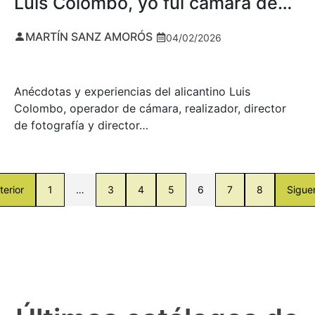
Luis Colombo, yo fui cámara de…
MARTÍN SANZ AMORÓS
04/02/2026
Anécdotas y experiencias del alicantino Luis
Colombo, operador de cámara, realizador, director
de fotografía y director…
terior
1
…
3
4
5
6
7
8
Sigue