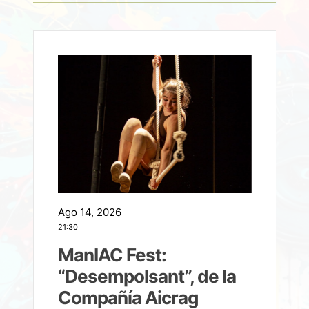
Ago 14, 2026
A
21:30
21
ManIAC Fest:
a
“Desempolsant”, de la
Compañía Aicrag