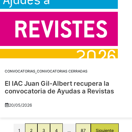
,
CONVOCATORIAS
CONVOCATORIAS CERRADAS
El IAC Juan Gil-Albert recupera la
convocatoria de Ayudas a Revistas
20/05/2026
1
2
3
4
…
87
Siguiente