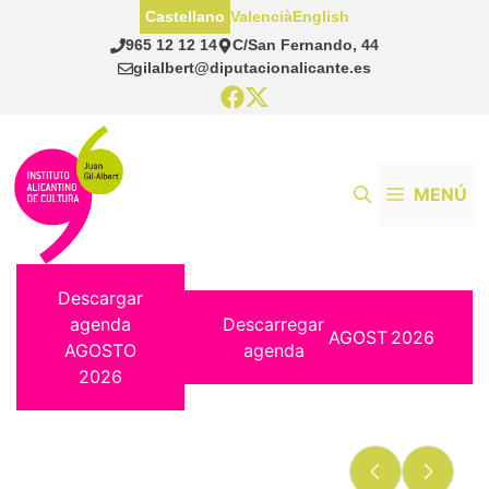
Saltar
Castellano
Valencià
English
al
965 12 12 14
C/San Fernando, 44
contenido
gilalbert@diputacionalicante.es
MENÚ
Descargar
agenda
Descarregar
AGOST
2026
AGOSTO
agenda
2026