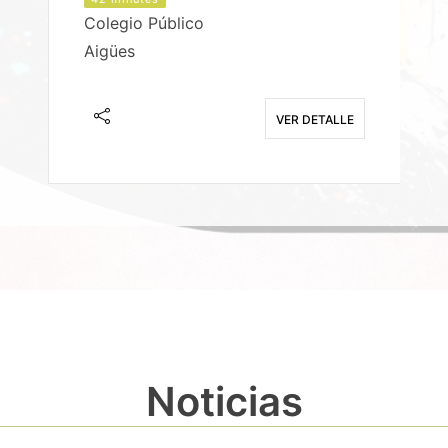
Colegio Público
Aigües
E
VER DETALLE
Noticias