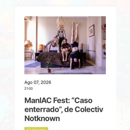
Ago 07, 2026
A
21:00
2
ManIAC Fest: “Caso
a
enterrado”, de Colectiv
Notknown
n
42 minutes