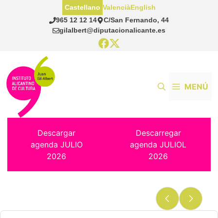
Saltar
Castellano
Valencià
English
al
965 12 12 14
C/San Fernando, 44
contenido
gilalbert@diputacionalicante.es
MENÚ
Descargar
Descarregar
agenda JULIO
agenda JULIOL
2026
2026