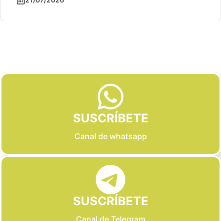
Slide 2 of 6
SUSCRÍBETE
Canal de whatsapp
SUSCRÍBETE
Canal de Telegram