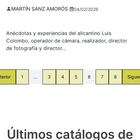
MARTÍN SANZ AMORÓS
04/02/2026
Anécdotas y experiencias del alicantino Luis
Colombo, operador de cámara, realizador, director
de fotografía y director…
terior
1
…
3
4
5
6
7
8
Sigue
Últimos catálogos de