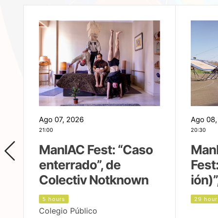
Ago 07, 2026
Ago 08,
21:00
20:30
ManIAC Fest: “Caso
Man
enterrado”, de
Fest
Colectiv Notknown
ión)”
5 hours
29 hour
Colegio Público