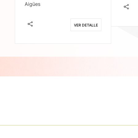
Aigües
E
VER DETALLE