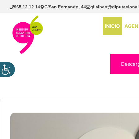
Saltar
965 12 12 14
C/San Fernando, 44
gilalbert@diputacional
al
contenido
INICIO
AGEN
Descar