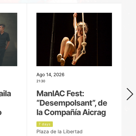
Ago 14, 2026
Ag
21:30
21
aila
ManIAC Fest:
M
“Desempolsant”, de
“
o
la Compañía Aicrag
D
7 days
8
Plaza de la Libertad
Pa