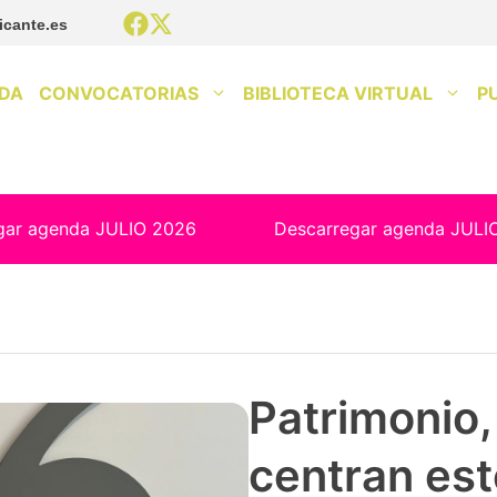
icante.es
DA
CONVOCATORIAS
BIBLIOTECA VIRTUAL
P
gar agenda JULIO 2026
Descarregar agenda JULI
Patrimonio, 
centran est