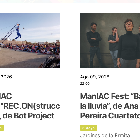
 2026
Ago 09, 2026
22:00
IAC
ManIAC Fest: “B
:“REC.ON(strucc
la lluvia”, de Ana
, de Bot Project
Pereira Cuartet
s
2 days
Jardines de la Ermita