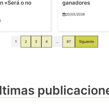
n «Será o no
ganadores
20/05/2026
6
1
2
3
4
…
87
Siguiente
ltimas publicacion