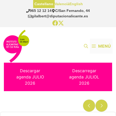
Saltar
Castellano
Valencià
English
al
965 12 12 14
C/San Fernando, 44
contenido
gilalbert@diputacionalicante.es
MENÚ
Descargar
Descarregar
agenda JULIO
agenda JULIOL
2026
2026