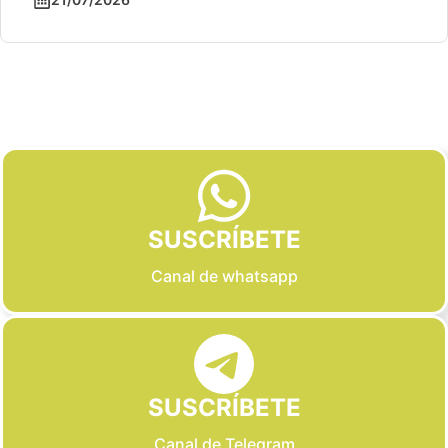
Slide 3 of 6
SUSCRÍBETE
Canal de whatsapp
SUSCRÍBETE
Canal de Telegram