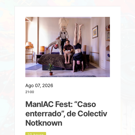
Ago 07, 2026
A
21:00
2
ManIAC Fest: “Caso
a
enterrado”, de Colectiv
Notknown
n
20 hours