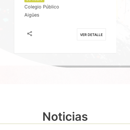
Colegio Público
Aigües
E
VER DETALLE
Noticias