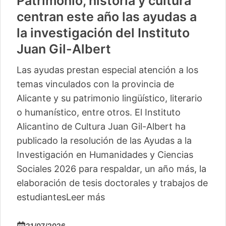
Vuelve «Cultura-500» con
actividades para 13 pequeños
municipios más
La segunda edición de este ciclo del Instituto
Alicantino de Cultura Juan Gil-Albert
comienza este sábado en Camp de Mirra
con un taller de percusión de Pakito Baeza
La segunda edición del ciclo ‘Cultura -500’
del Instituto Alicantino de Cultura Juan Gil-
Albert llegará este verano a trece
localidades, con lo
Leer más
04/06/2026