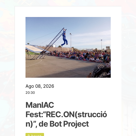
Ago 08, 2026
A
20:30
2
ManIAC
M
a
Fest:“REC.ON(strucció
l
n)”, de Bot Project
9 hours