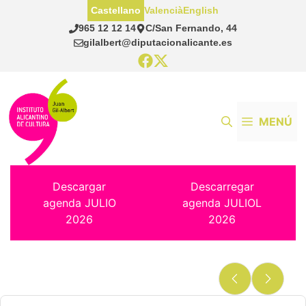
Saltar
Castellano
Valencià
English
al
965 12 12 14
C/San Fernando, 44
contenido
gilalbert@diputacionalicante.es
MENÚ
Descargar
Descarregar
agenda JULIO
agenda JULIOL
2026
2026