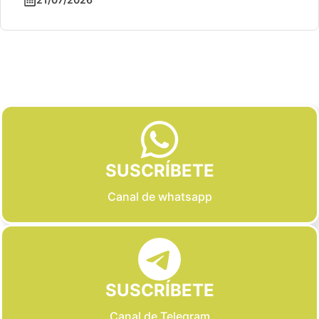
Slide 2 of 6
SUSCRÍBETE
Canal de whatsapp
SUSCRÍBETE
Canal de Telegram