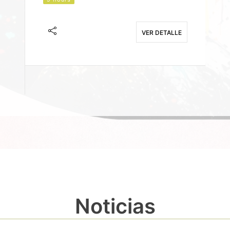
J
F
VER DETALLE
E
Noticias