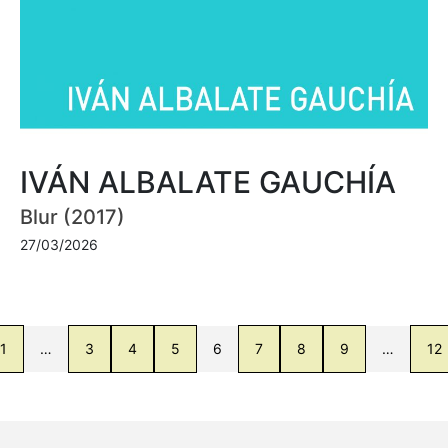
IVÁN ALBALATE GAUCHÍA
Blur (2017)
27/03/2026
1
…
3
4
5
6
7
8
9
…
12