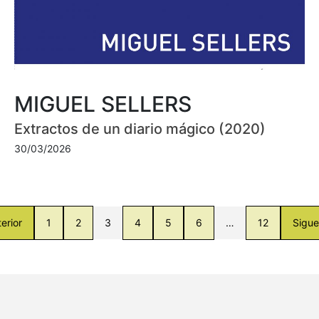
MIGUEL SELLERS
Extractos de un diario mágico (2020)
30/03/2026
erior
1
2
3
4
5
6
…
12
Sigue