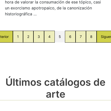
hora de valorar la consumación de ese tópico, casi
un exorcismo apotropaico, de la canonización
historiográfica …
terior
1
2
3
4
5
6
7
8
Sigue
Últimos catálogos de
arte