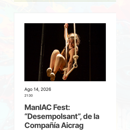
Ago 14, 2026
A
21:30
21
ManIAC Fest:
a
“Desempolsant”, de la
Compañía Aicrag