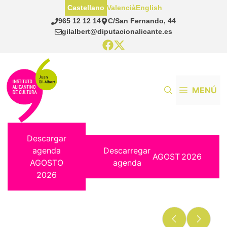
Saltar
Castellano
Valencià
English
al
965 12 12 14
C/San Fernando, 44
contenido
gilalbert@diputacionalicante.es
MENÚ
Descargar
agenda
Descarregar
AGOST
2026
AGOSTO
agenda
2026