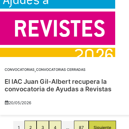
,
CONVOCATORIAS
CONVOCATORIAS CERRADAS
El IAC Juan Gil-Albert recupera la
convocatoria de Ayudas a Revistas
20/05/2026
1
2
3
4
…
87
Siguiente