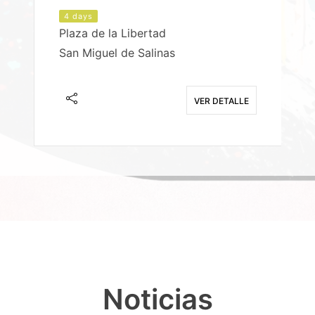
4 days
Plaza de la Libertad
P
San Miguel de Salinas
X
E
VER DETALLE
Noticias