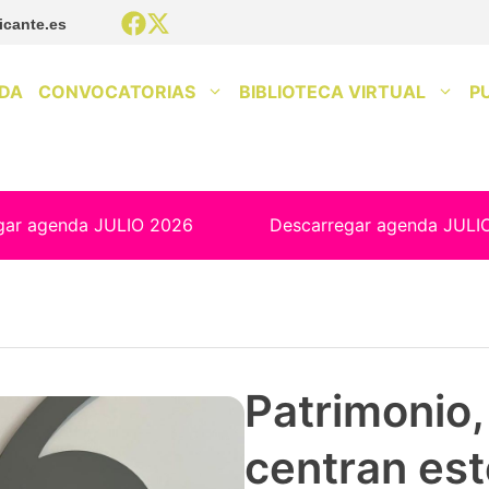
icante.es
DA
CONVOCATORIAS
BIBLIOTECA VIRTUAL
P
gar agenda JULIO 2026
Descarregar agenda JULI
Patrimonio, 
centran est