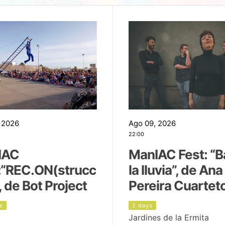
 2026
Ago 09, 2026
22:00
IAC
ManIAC Fest: “B
:“REC.ON(strucc
la lluvia”, de Ana
, de Bot Project
Pereira Cuartet
s
2 days
Jardines de la Ermita