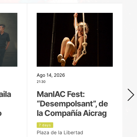
Ago 14, 2026
Ag
21:30
21
aila
ManIAC Fest:
M
“Desempolsant”, de
“
o
la Compañía Aicrag
D
7 days
8
Plaza de la Libertad
Pa