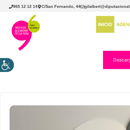
Saltar
965 12 12 14
C/San Fernando, 44
gilalbert@diputacional
al
contenido
INICIO
AGEN
Descar