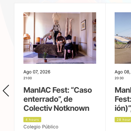
Ago 07, 2026
Ago 08,
21:00
20:30
ManIAC Fest: “Caso
Man
enterrado”, de
Fest
Colectiv Notknown
ión)”
4 hours
28 hour
Colegio Público