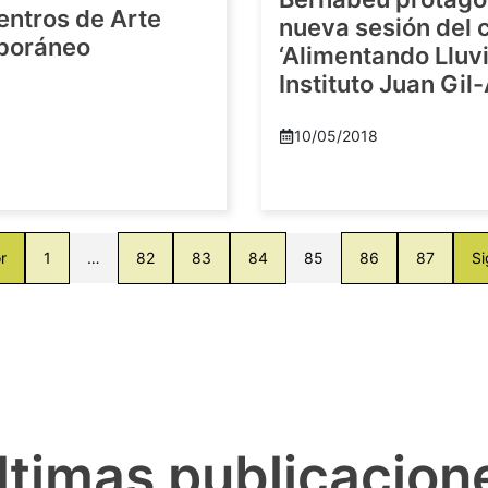
entros de Arte
nueva sesión del c
poráneo
‘Alimentando Lluvi
Instituto Juan Gil
8
10/05/2018
r
1
…
82
83
84
85
86
87
Si
ltimas publicacion