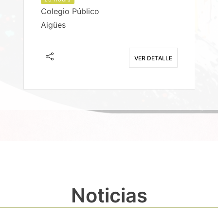
Colegio Público
Aigües
E
VER DETALLE
Noticias