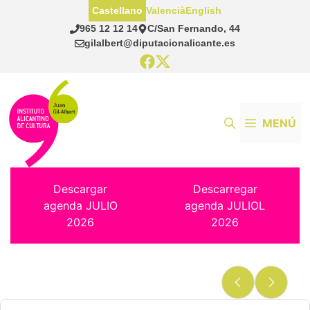
Saltar
Castellano
Valencià
English
al
965 12 12 14
C/San Fernando, 44
contenido
gilalbert@diputacionalicante.es
MENÚ
Descargar
Descarregar
agenda JULIO
agenda JULIOL
2026
2026