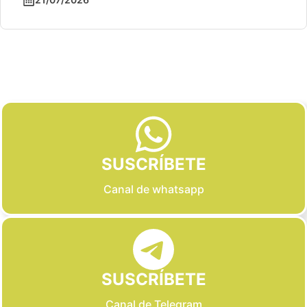
Slide 2 of 6
SUSCRÍBETE
Canal de whatsapp
SUSCRÍBETE
Canal de Telegram