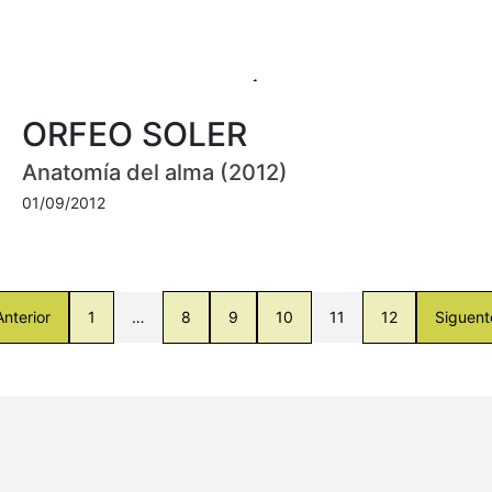
ORFEO SOLER
Anatomía del alma (2012)
01/09/2012
Anterior
1
…
8
9
10
11
12
Siguent