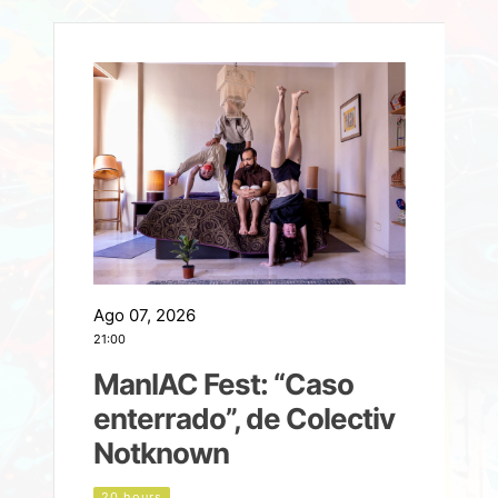
Ago 07, 2026
A
21:00
2
ManIAC Fest: “Caso
a
enterrado”, de Colectiv
Notknown
n
20 hours