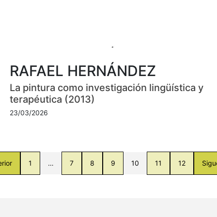
RAFAEL HERNÁNDEZ
La pintura como investigación lingüística y
terapéutica (2013)
23/03/2026
rior
1
…
7
8
9
10
11
12
Sigu