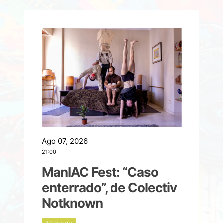
Ago 07, 2026
A
21:00
2
ManIAC Fest: “Caso
a
enterrado”, de Colectiv
Notknown
n
20 hours