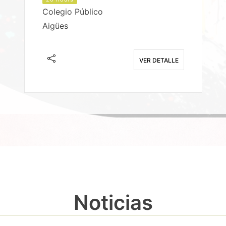
Colegio Público
Aigües
E
VER DETALLE
Noticias