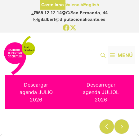
Saltar
Castellano
Valencià
English
al
965 12 12 14
C/San Fernando, 44
contenido
gilalbert@diputacionalicante.es
MENÚ
Descargar
Descarregar
agenda JULIO
agenda JULIOL
2026
2026