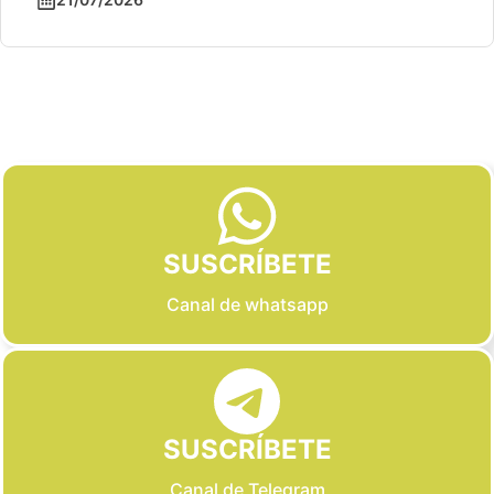
Slide 2 of 6
SUSCRÍBETE
Canal de whatsapp
SUSCRÍBETE
Canal de Telegram