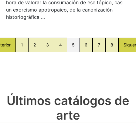
hora de valorar la consumación de ese tópico, casi
un exorcismo apotropaico, de la canonización
historiográfica …
terior
1
2
3
4
5
6
7
8
Sigue
Últimos catálogos de
arte