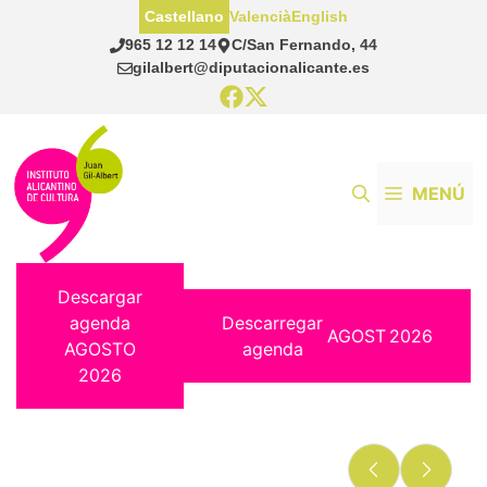
Saltar
Castellano
Valencià
English
al
965 12 12 14
C/San Fernando, 44
contenido
gilalbert@diputacionalicante.es
MENÚ
Descargar
agenda
Descarregar
AGOST
2026
AGOSTO
agenda
2026