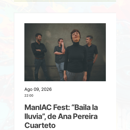
Ago 09, 2026
A
22:00
21
ManIAC Fest: “Baila la
a
lluvia”, de Ana Pereira
Cuarteto