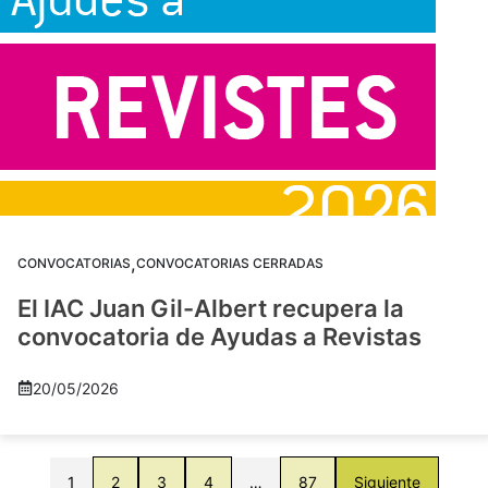
,
CONVOCATORIAS
CONVOCATORIAS CERRADAS
El IAC Juan Gil-Albert recupera la
convocatoria de Ayudas a Revistas
20/05/2026
1
2
3
4
…
87
Siguiente