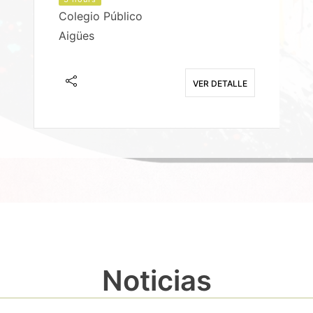
Colegio Público
Aigües
E
VER DETALLE
Noticias