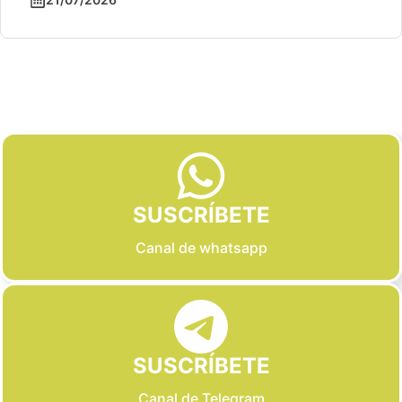
Slide 2 of 6
SUSCRÍBETE
Canal de whatsapp
SUSCRÍBETE
Canal de Telegram