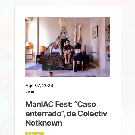
Ago 07, 2026
A
21:00
2
ManIAC Fest: “Caso
a
enterrado”, de Colectiv
Notknown
n
3 hours