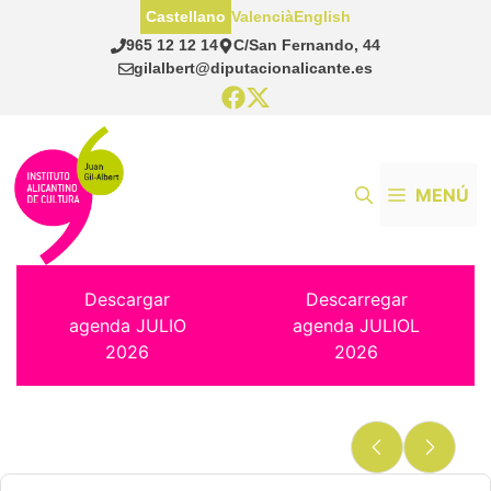
Saltar
Castellano
Valencià
English
al
965 12 12 14
C/San Fernando, 44
contenido
gilalbert@diputacionalicante.es
MENÚ
Descargar
Descarregar
agenda JULIO
agenda JULIOL
2026
2026