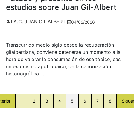
estudios sobre Juan Gil-Albert
I.A.C. JUAN GIL ALBERT
04/02/2026
Transcurrido medio siglo desde la recuperación
gilalbertiana, conviene detenerse un momento a la
hora de valorar la consumación de ese tópico, casi
un exorcismo apotropaico, de la canonización
historiográfica …
terior
1
2
3
4
5
6
7
8
Sigue