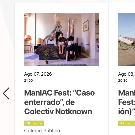
Ago 07, 2026
Ago 08,
21:00
20:30
ManIAC Fest: “Caso
Man
enterrado”, de
Fest
Colectiv Notknown
ión)”
18 hours
41 hour
Colegio Público