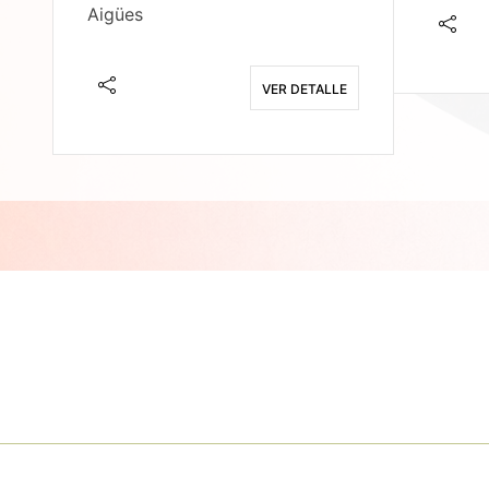
Aigües
E
VER DETALLE