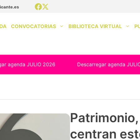
icante.es
DA
CONVOCATORIAS
BIBLIOTECA VIRTUAL
P
gar agenda JULIO 2026
Descarregar agenda JULI
Patrimonio, 
centran est