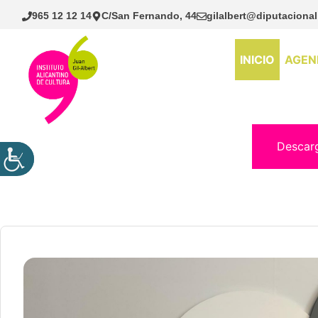
Saltar
965 12 12 14
C/San Fernando, 44
gilalbert@diputacional
al
contenido
INICIO
AGEN
Descar