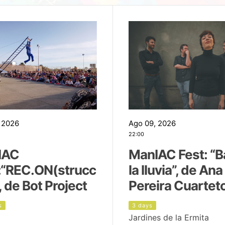
 2026
Ago 09, 2026
22:00
IAC
ManIAC Fest: “B
:“REC.ON(strucc
la lluvia”, de Ana
, de Bot Project
Pereira Cuartet
s
3 days
Jardines de la Ermita