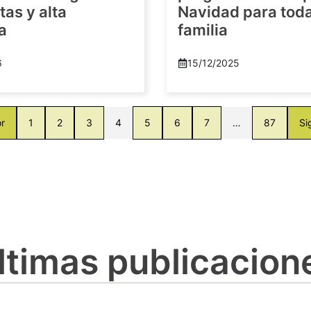
as y alta
Navidad para toda
a
familia
6
15/12/2025
or
1
2
3
4
5
6
7
…
87
Si
ltimas publicacion