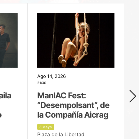
Ago 14, 2026
Ag
21:30
21
aila
ManIAC Fest:
M
“Desempolsant”, de
“
o
la Compañía Aicrag
D
8 days
9
Plaza de la Libertad
Pa