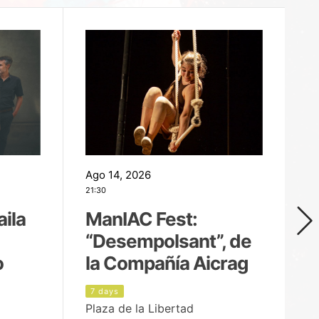
Ago 14, 2026
Ag
21:30
21
aila
ManIAC Fest:
M
“Desempolsant”, de
“
o
la Compañía Aicrag
D
7 days
8
Plaza de la Libertad
Pa