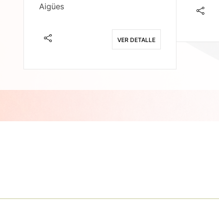
Aigües
E
VER DETALLE