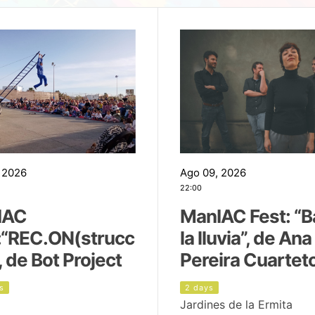
 2026
Ago 09, 2026
22:00
IAC
ManIAC Fest: “B
:“REC.ON(strucc
la lluvia”, de Ana
, de Bot Project
Pereira Cuartet
s
2 days
Jardines de la Ermita