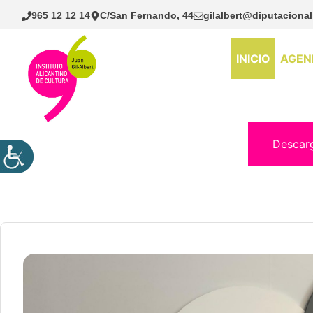
Saltar
965 12 12 14
C/San Fernando, 44
gilalbert@diputacional
al
contenido
INICIO
AGEN
Descar