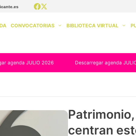
icante.es
DA
CONVOCATORIAS
BIBLIOTECA VIRTUAL
P
gar agenda JULIO 2026
Descarregar agenda JULI
Patrimonio, 
centran est