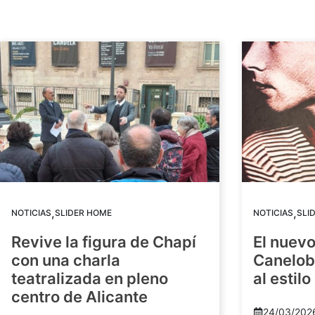
,
,
NOTICIAS
SLIDER HOME
NOTICIAS
SLI
Revive la figura de Chapí
El nuev
con una charla
Canelob
teatralizada en pleno
al estilo
centro de Alicante
24/03/202