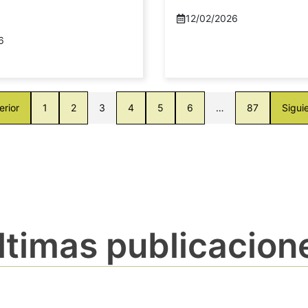
12/02/2026
6
erior
1
2
3
4
5
6
…
87
Sigui
ltimas publicacion