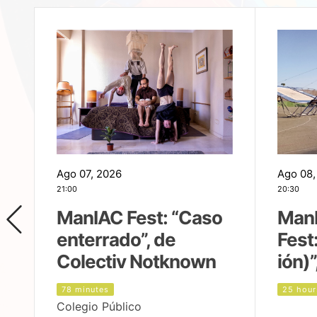
Ago 07, 2026
Ago 08,
21:00
20:30
ManIAC Fest: “Caso
Man
enterrado”, de
Fest
Colectiv Notknown
ión)”
78 minutes
25 hour
Colegio Público