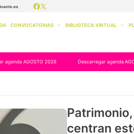
icante.es
DA
CONVOCATORIAS
BIBLIOTECA VIRTUAL
P
ar agenda AGOSTO 2026
Descarregar agenda
AG
Patrimonio, 
centran est