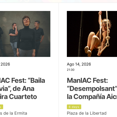
 2026
Ago 14, 2026
21:30
AC Fest: “Baila
ManIAC Fest:
uvia”, de Ana
“Desempolsant”
ira Cuarteto
la Compañía Aic
s
6 days
s de la Ermita
Plaza de la Libertad