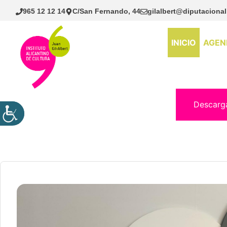
Saltar
965 12 12 14
C/San Fernando, 44
gilalbert@diputacional
al
contenido
INICIO
AGEN
Descarg