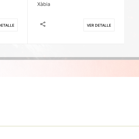
Xàbia
M
DETALLE
VER DETALLE