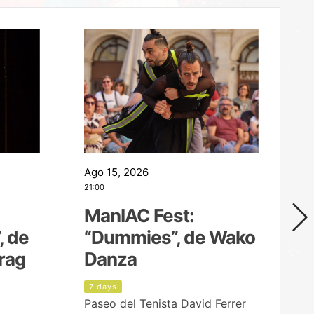
Ago 15, 2026
Ag
21:00
19
ManIAC Fest:
M
, de
“Dummies”, de Wako
n
rag
Danza
Í
7 days
8
Paseo del Tenista David Ferrer
Ce