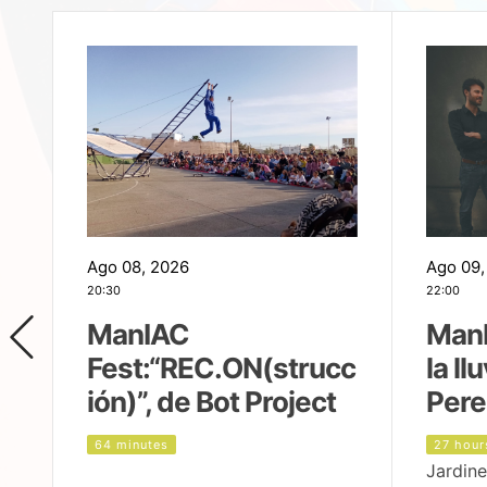
Ago 08, 2026
Ago 09,
20:30
22:00
ManIAC
ManI
Fest:“REC.ON(strucc
la ll
ión)”, de Bot Project
Pere
64 minutes
27 hour
Jardine