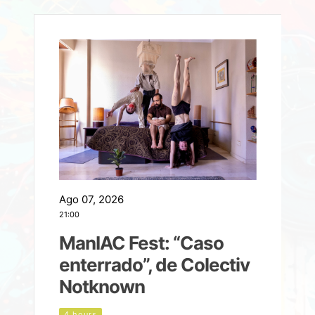
Ago 07, 2026
A
21:00
2
ManIAC Fest: “Caso
a
enterrado”, de Colectiv
Notknown
n
4 hours