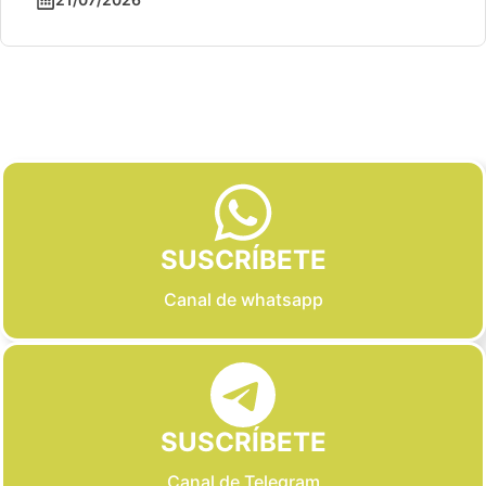
Slide 2 of 6
SUSCRÍBETE
Canal de whatsapp
SUSCRÍBETE
Canal de Telegram