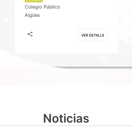
Colegio Público
Aigües
E
VER DETALLE
Noticias