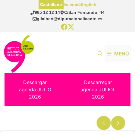
Saltar
Castellano
Valencià
English
al
965 12 12 14
C/San Fernando, 44
contenido
gilalbert@diputacionalicante.es
MENÚ
Descargar
Descarregar
agenda JULIO
agenda JULIOL
2026
2026