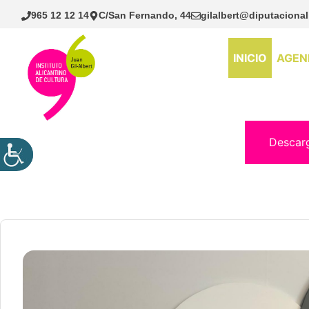
Saltar
965 12 12 14
C/San Fernando, 44
gilalbert@diputacional
al
contenido
INICIO
AGEN
Descar