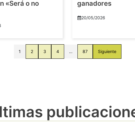
n «Será o no
ganadores
20/05/2026
6
1
2
3
4
…
87
Siguiente
ltimas publicacion