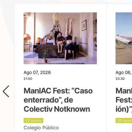
Ago 07, 2026
Ago 08,
21:00
20:30
ManIAC Fest: “Caso
Man
enterrado”, de
Fest
Colectiv Notknown
ión)”
12 hours
35 hour
Colegio Público