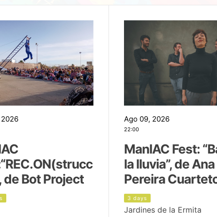
 2026
Ago 09, 2026
22:00
IAC
ManIAC Fest: “B
:“REC.ON(strucc
la lluvia”, de Ana
, de Bot Project
Pereira Cuartet
s
3 days
Jardines de la Ermita