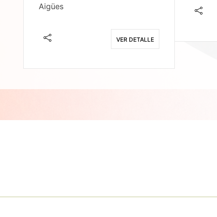
Aigües
E
VER DETALLE