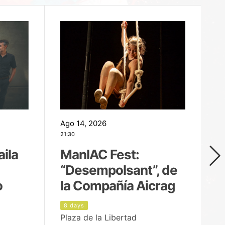
Ago 14, 2026
Ag
21:30
21
aila
ManIAC Fest:
M
“Desempolsant”, de
“
o
la Compañía Aicrag
D
8 days
8
Plaza de la Libertad
Pa