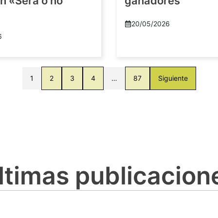
n «Será o no
ganadores
20/05/2026
6
1
2
3
4
…
87
Siguiente
ltimas publicacion