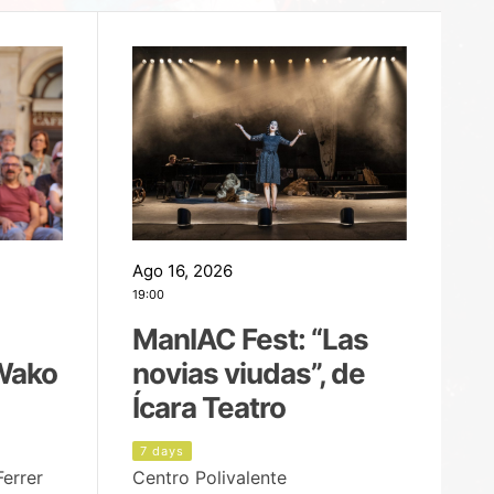
Ago 16, 2026
Ag
19:00
22
ManIAC Fest: “Las
M
Wako
novias viudas”, de
l
Ícara Teatro
P
7 days
7
Ferrer
Centro Polivalente
Ja