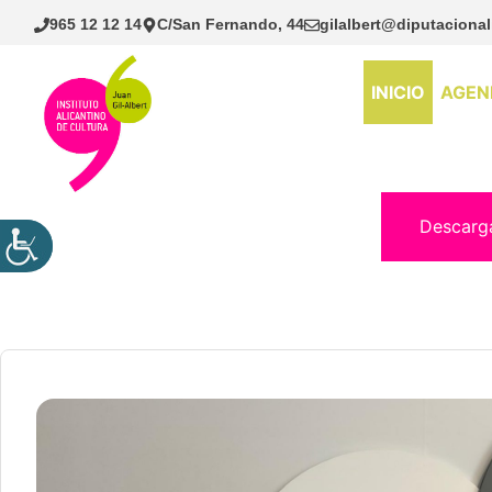
Saltar
965 12 12 14
C/San Fernando, 44
gilalbert@diputacional
al
contenido
INICIO
AGEN
Descarg