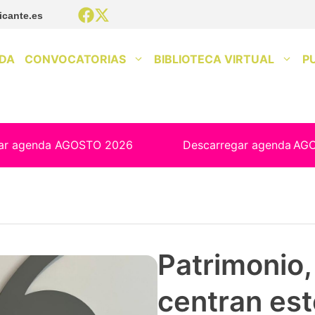
icante.es
DA
CONVOCATORIAS
BIBLIOTECA VIRTUAL
P
ar agenda AGOSTO 2026
Descarregar agenda
AG
Patrimonio, 
centran est