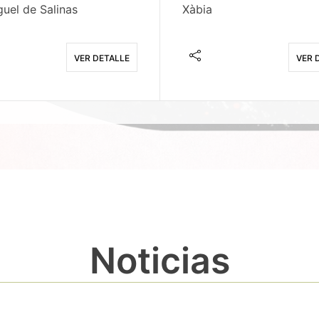
uel de Salinas
Xàbia
VER DETALLE
VER 
Noticias