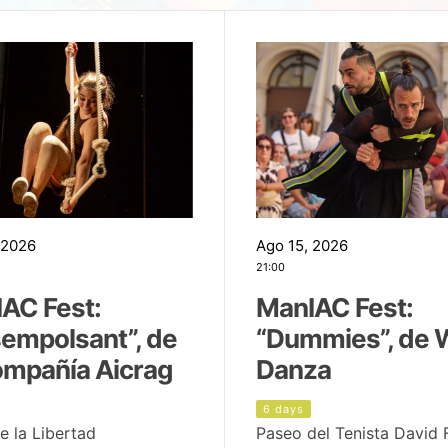
 2026
Ago 15, 2026
21:00
AC Fest:
ManIAC Fest:
empolsant”, de
“Dummies”, de 
ompañía Aicrag
Danza
6 days
e la Libertad
Paseo del Tenista David 