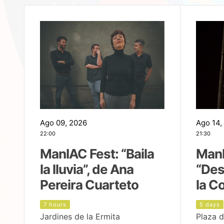
Ago 09, 2026
Ago 14,
22:00
21:30
ManIAC Fest: “Baila
ManI
la lluvia”, de Ana
“Des
Pereira Cuarteto
la C
7 hours
5 days
Jardines de la Ermita
Plaza d