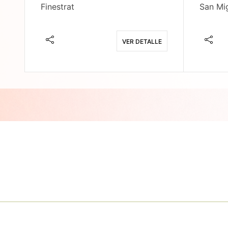
Finestrat
San Mig
E
VER DETALLE