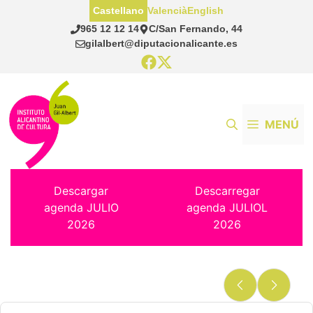
Saltar
Castellano
Valencià
English
al
965 12 12 14
C/San Fernando, 44
contenido
gilalbert@diputacionalicante.es
MENÚ
Descargar
Descarregar
agenda JULIO
agenda JULIOL
2026
2026