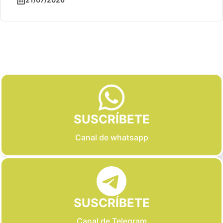
Slide 2 of 6
SUSCRÍBETE
Canal de whatsapp
SUSCRÍBETE
Canal de Telegram