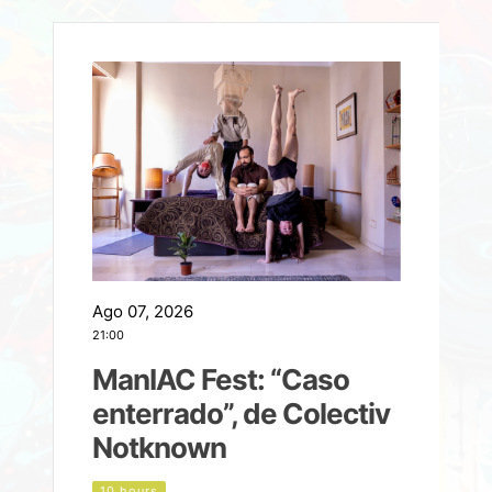
Ago 07, 2026
A
21:00
2
ManIAC Fest: “Caso
a
enterrado”, de Colectiv
Notknown
n
10 hours