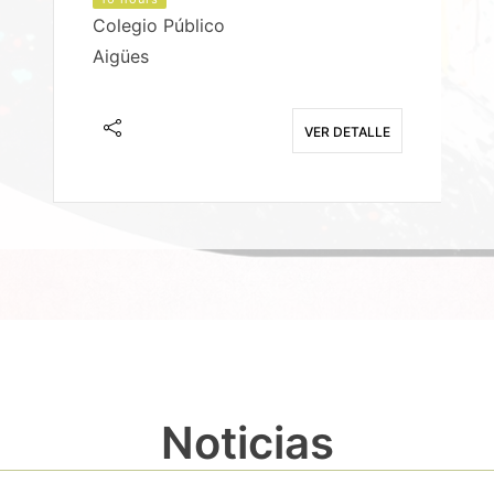
Colegio Público
Aigües
E
VER DETALLE
Noticias