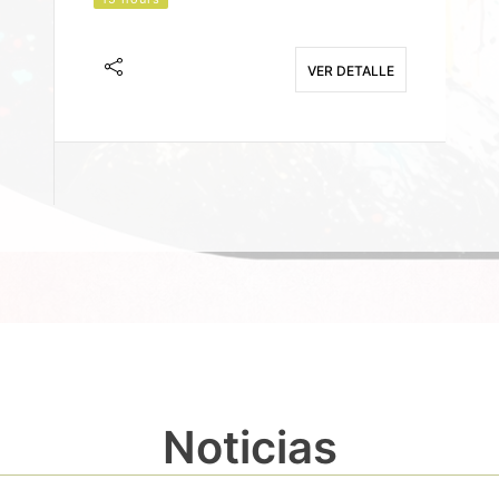
J
F
VER DETALLE
E
Noticias