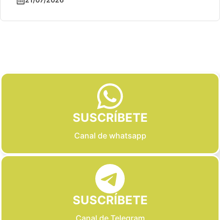
Slide 2 of 6
SUSCRÍBETE
Canal de whatsapp
SUSCRÍBETE
Canal de Telegram