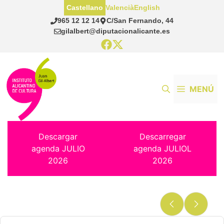
Saltar
Castellano
Valencià
English
al
965 12 12 14
C/San Fernando, 44
contenido
gilalbert@diputacionalicante.es
MENÚ
Descargar
Descarregar
agenda JULIO
agenda JULIOL
2026
2026