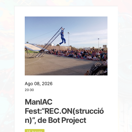
Ago 08, 2026
A
20:30
2
ManIAC
M
a
Fest:“REC.ON(strucció
l
n)”, de Bot Project
15 hours