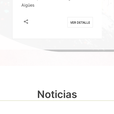
Aigües
A
E
VER DETALLE
Noticias