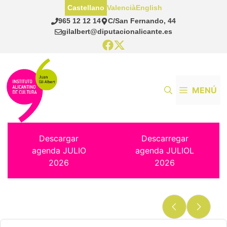
Saltar
Castellano
Valencià
English
al
965 12 12 14
C/San Fernando, 44
contenido
gilalbert@diputacionalicante.es
MENÚ
Descargar
Descarregar
agenda JULIO
agenda JULIOL
2026
2026