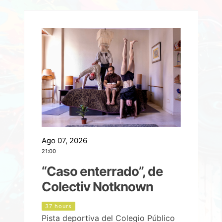
Ago 07, 2026
A
21:00
2
e
“Caso enterrado”, de
Colectiv Notknown
d
37 hours
Pista deportiva del Colegio Público
P