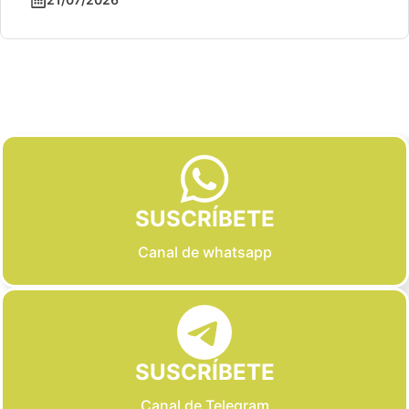
Slide 2 of 6
SUSCRÍBETE
Canal de whatsapp
SUSCRÍBETE
Canal de Telegram