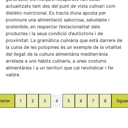
actualitzats tant des del punt de vista culinari com
dietètic-nutricional. Es tracta d’una aposta per
promoure una alimentació saborosa, saludable i
sostenible, en respectar l’estacionalitat dels
productes i la seua condició d’autòctons i de
proximitat. La gramàtica culinària que està darrere de
la cuina de les polopines és un exemple de la vitalitat
del llegat de la cultura alimentària mediterrània
arrelada a uns hàbits culinaris, a unes costums
alimentàries i a un territori que cal reivindicar i fer
valdre.
terior
1
2
3
4
5
6
7
8
Sigue