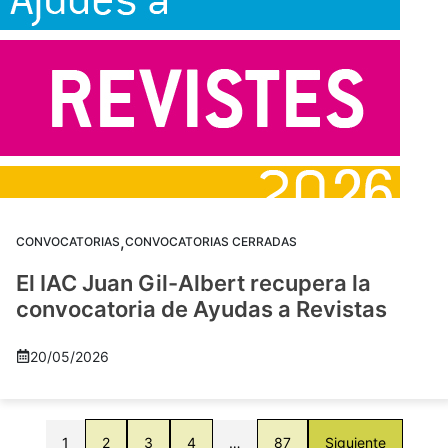
,
CONVOCATORIAS
CONVOCATORIAS CERRADAS
El IAC Juan Gil-Albert recupera la
convocatoria de Ayudas a Revistas
20/05/2026
1
2
3
4
…
87
Siguiente