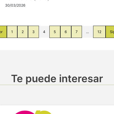
30/03/2026
or
1
2
3
4
5
6
7
…
12
Si
Te puede interesar