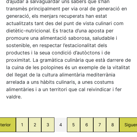
d’ajudar a salvaguardar uns sabers que s’han
transmès principalment per via oral de generació en
generació, els menjars recuperats han estat
actualitzats tant des del punt de vista culinari com
dietètic-nutricional. Es tracta d’una aposta per
promoure una alimentació saborosa, saludable i
sostenible, en respectar l’estacionalitat dels
productes i la seua condició d’autòctons i de
proximitat. La gramàtica culinària que està darrere de
la cuina de les polopines és un exemple de la vitalitat
del llegat de la cultura alimentària mediterrània
arrelada a uns hàbits culinaris, a unes costums
alimentàries i a un territori que cal reivindicar i fer
valdre.
terior
1
2
3
4
5
6
7
8
Sigue