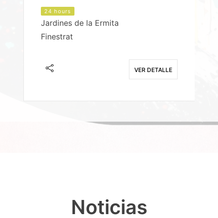
24 hours
Jardines de la Ermita
P
Finestrat
S
E
VER DETALLE
Noticias