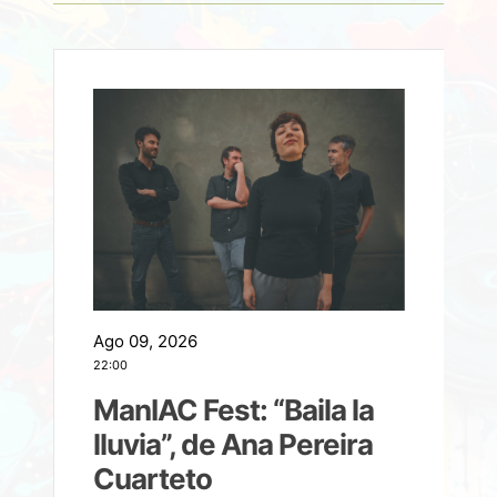
Ago 09, 2026
A
22:00
21
ManIAC Fest: “Baila la
a
lluvia”, de Ana Pereira
Cuarteto