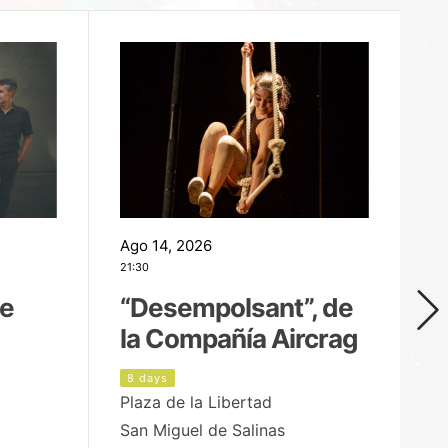
Ago 14, 2026
Ag
21:30
21
de
“Desempolsant”, de
“
la Compañía Aircrag
D
8 days
9
Plaza de la Libertad
pa
San Miguel de Salinas
X