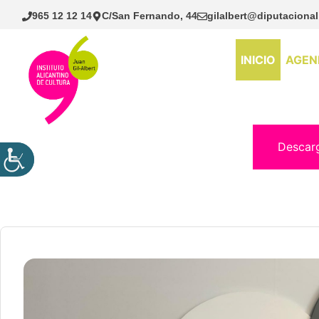
Saltar
965 12 12 14
C/San Fernando, 44
gilalbert@diputacional
al
contenido
INICIO
AGEN
Descar