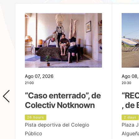
Ago 07, 2026
Ago 08,
21:00
20:30
,
“Caso enterrado”, de
“REC
Colectiv Notknown
, de 
26 hours
2 days
Pista deportiva del Colegio
Plaza J
Público
Algueñ