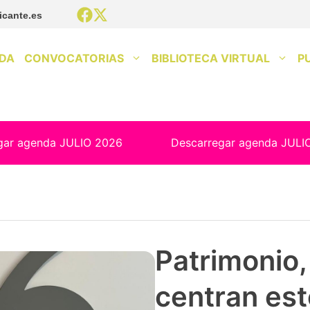
icante.es
DA
CONVOCATORIAS
BIBLIOTECA VIRTUAL
P
gar agenda JULIO 2026
Descarregar agenda JULI
Patrimonio, 
centran est