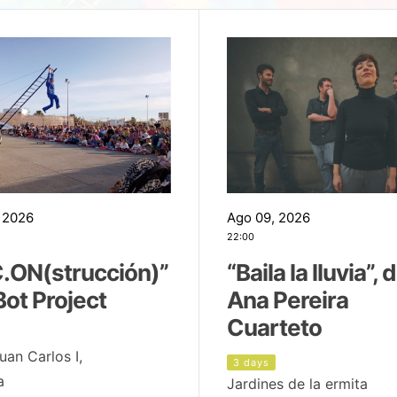
 2026
Ago 09, 2026
22:00
.ON(strucción)”
“Baila la lluvia”, 
Bot Project
Ana Pereira
Cuarteto
uan Carlos I,
3 days
a
Jardines de la ermita