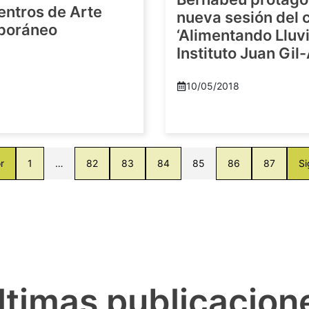
entros de Arte
nueva sesión del c
poráneo
‘Alimentando Lluvi
Instituto Juan Gil
8
10/05/2018
r
1
…
82
83
84
85
86
87
Si
ltimas publicacion