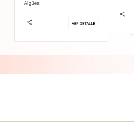
Aigües
E
VER DETALLE