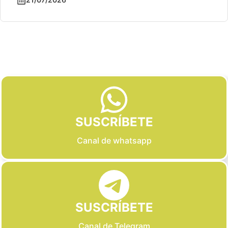
Slide 2 of 6
SUSCRÍBETE
Canal de whatsapp
SUSCRÍBETE
Canal de Telegram