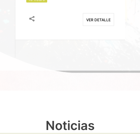
J
F
VER DETALLE
E
Noticias