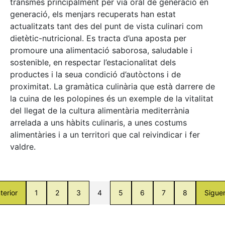
transmès principalment per via oral de generació en
generació, els menjars recuperats han estat
actualitzats tant des del punt de vista culinari com
dietètic-nutricional. Es tracta d’una aposta per
promoure una alimentació saborosa, saludable i
sostenible, en respectar l’estacionalitat dels
productes i la seua condició d’autòctons i de
proximitat. La gramàtica culinària que està darrere de
la cuina de les polopines és un exemple de la vitalitat
del llegat de la cultura alimentària mediterrània
arrelada a uns hàbits culinaris, a unes costums
alimentàries i a un territori que cal reivindicar i fer
valdre.
terior
1
2
3
4
5
6
7
8
Sigue