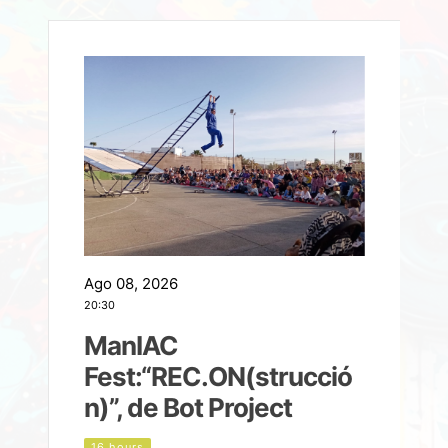
Ago 08, 2026
A
20:30
2
ManIAC
M
a
Fest:“REC.ON(strucció
l
n)”, de Bot Project
16 hours