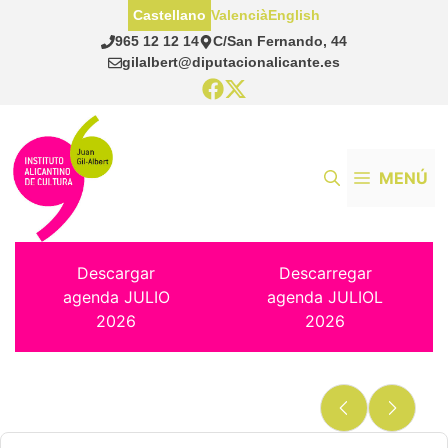
Saltar
Castellano
Valencià
English
al
965 12 12 14
C/San Fernando, 44
contenido
gilalbert@diputacionalicante.es
MENÚ
Descargar
Descarregar
agenda JULIO
agenda JULIOL
2026
2026