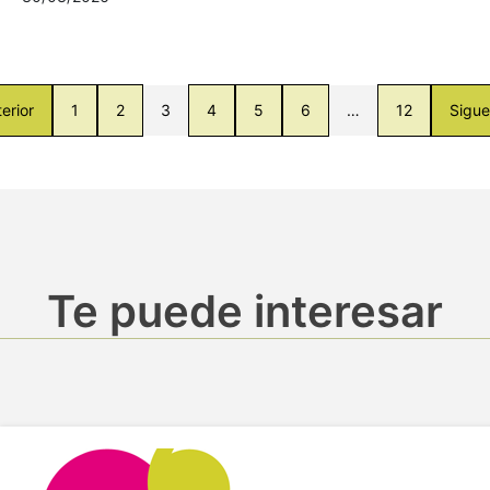
erior
1
2
3
4
5
6
…
12
Sigue
Te puede interesar