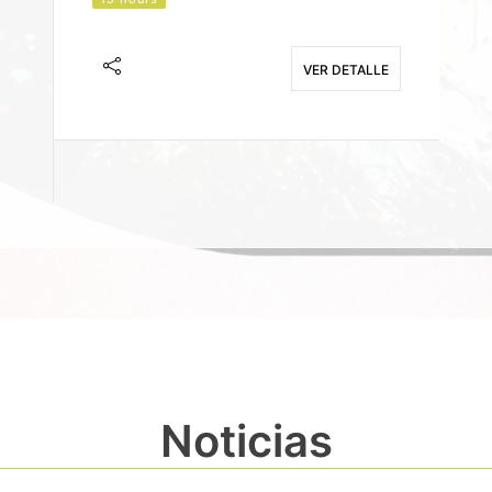
J
F
VER DETALLE
E
Noticias