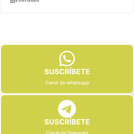
Slide 2 of 6
SUSCRÍBETE
Canal de whatsapp
SUSCRÍBETE
Canal de Telegram