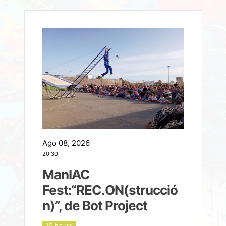
Ago 08, 2026
A
20:30
2
ManIAC
M
a
Fest:“REC.ON(strucció
l
n)”, de Bot Project
15 hours