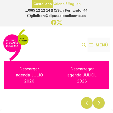
Saltar
Castellano
Valencià
English
al
965 12 12 14
C/San Fernando, 44
contenido
gilalbert@diputacionalicante.es
MENÚ
Descargar
Descarregar
agenda JULIO
agenda JULIOL
2026
2026