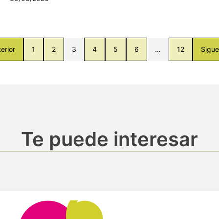
erior
1
2
3
4
5
6
…
12
Sigue
Te puede interesar