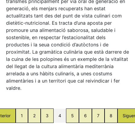
transmès principalment per via oral de generació en
generació, els menjars recuperats han estat
actualitzats tant des del punt de vista culinari com
dietètic-nutricional. Es tracta d’una aposta per
promoure una alimentació saborosa, saludable i
sostenible, en respectar l’estacionalitat dels
productes i la seua condició d’autòctons i de
proximitat. La gramàtica culinària que està darrere de
la cuina de les polopines és un exemple de la vitalitat
del llegat de la cultura alimentària mediterrània
arrelada a uns hàbits culinaris, a unes costums
alimentàries i a un territori que cal reivindicar i fer
valdre.
terior
1
2
3
4
5
6
7
8
Sigue