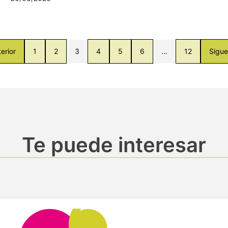
erior
1
2
3
4
5
6
…
12
Sigue
Te puede interesar