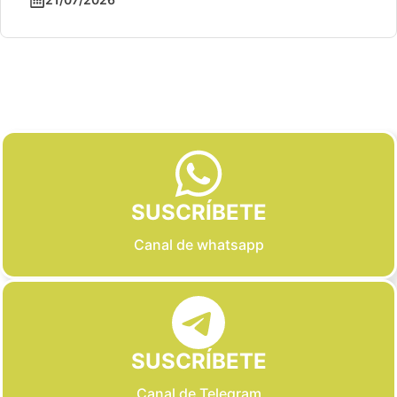
Slide 2 of 6
SUSCRÍBETE
Canal de whatsapp
SUSCRÍBETE
Canal de Telegram