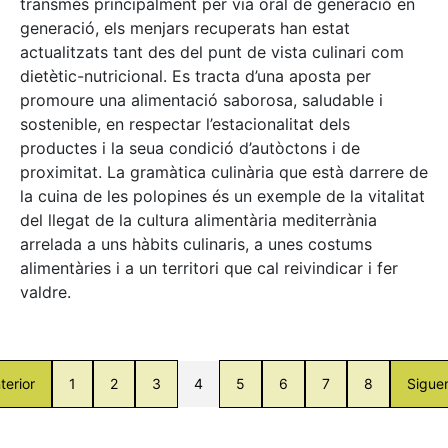
transmès principalment per via oral de generació en
generació, els menjars recuperats han estat
actualitzats tant des del punt de vista culinari com
dietètic-nutricional. Es tracta d’una aposta per
promoure una alimentació saborosa, saludable i
sostenible, en respectar l’estacionalitat dels
productes i la seua condició d’autòctons i de
proximitat. La gramàtica culinària que està darrere de
la cuina de les polopines és un exemple de la vitalitat
del llegat de la cultura alimentària mediterrània
arrelada a uns hàbits culinaris, a unes costums
alimentàries i a un territori que cal reivindicar i fer
valdre.
terior
1
2
3
4
5
6
7
8
Sigue