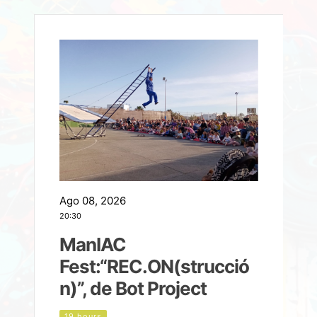
Ago 08, 2026
A
20:30
2
ManIAC
M
a
Fest:“REC.ON(strucció
l
n)”, de Bot Project
19 hours