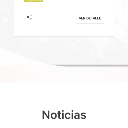
J
F
VER DETALLE
E
Noticias