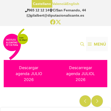
Saltar
Castellano
Valencià
English
al
965 12 12 14
C/San Fernando, 44
contenido
gilalbert@diputacionalicante.es
MENÚ
Descargar
Descarregar
agenda JULIO
agenda JULIOL
2026
2026