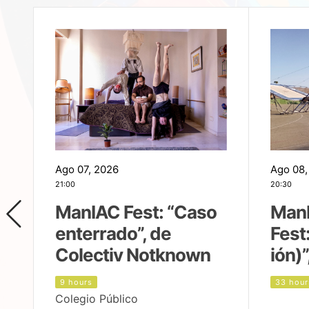
Ago 07, 2026
Ago 08,
21:00
20:30
ManIAC Fest: “Caso
Man
enterrado”, de
Fest
Colectiv Notknown
ión)”
9 hours
33 hour
Colegio Público