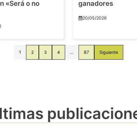
n «Será o no
ganadores
20/05/2026
6
1
2
3
4
…
87
Siguiente
ltimas publicacion