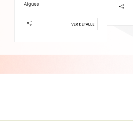
Aigües
E
VER DETALLE