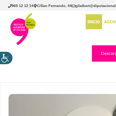
Saltar
965 12 12 14
C/San Fernando, 44
gilalbert@diputacional
al
contenido
INICIO
AGEN
Descar