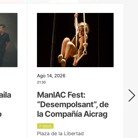
Ago 14, 2026
Ag
21:30
21
aila
ManIAC Fest:
M
“Desempolsant”, de
“
o
la Compañía Aicrag
D
7 days
8
Plaza de la Libertad
Pa