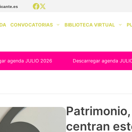
icante.es
DA
CONVOCATORIAS
BIBLIOTECA VIRTUAL
P
gar agenda JULIO 2026
Descarregar agenda JULI
Patrimonio, 
centran est