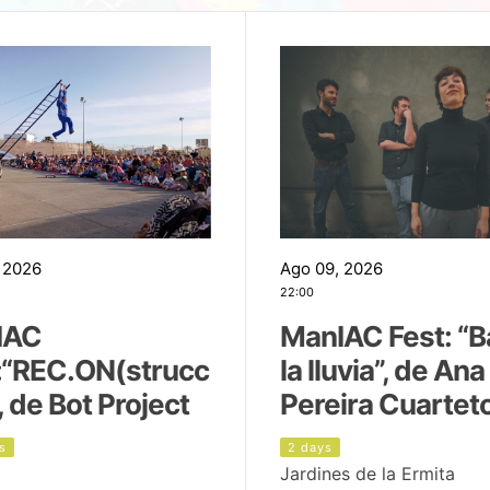
 2026
Ago 09, 2026
22:00
IAC
ManIAC Fest: “B
:“REC.ON(strucc
la lluvia”, de Ana
, de Bot Project
Pereira Cuartet
s
2 days
Jardines de la Ermita