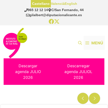
Saltar
Castellano
Valencià
English
al
965 12 12 14
C/San Fernando, 44
contenido
gilalbert@diputacionalicante.es
MENÚ
Descargar
Descarregar
agenda JULIO
agenda JULIOL
2026
2026