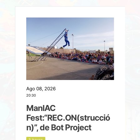
Ago 08, 2026
A
20:30
2
ManIAC
M
a
Fest:“REC.ON(strucció
l
n)”, de Bot Project
3 hours