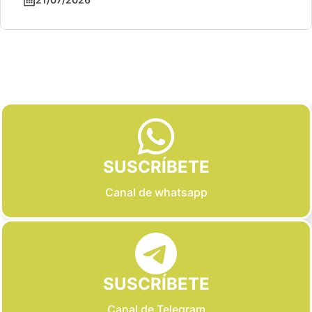
Slide 2 of 6
SUSCRÍBETE
Canal de whatsapp
SUSCRÍBETE
Canal de Telegram