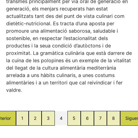
transmès principalment per via oral de generació en
generació, els menjars recuperats han estat
actualitzats tant des del punt de vista culinari com
dietètic-nutricional. Es tracta d’una aposta per
promoure una alimentació saborosa, saludable i
sostenible, en respectar l’estacionalitat dels
productes i la seua condició d’autòctons i de
proximitat. La gramàtica culinària que està darrere de
la cuina de les polopines és un exemple de la vitalitat
del llegat de la cultura alimentària mediterrània
arrelada a uns hàbits culinaris, a unes costums
alimentàries i a un territori que cal reivindicar i fer
valdre.
terior
1
2
3
4
5
6
7
8
Sigue