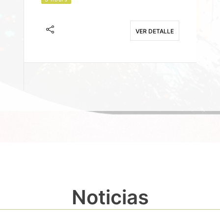
J
F
VER DETALLE
E
Noticias