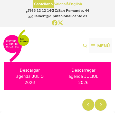
Saltar
Castellano
Valencià
English
al
965 12 12 14
C/San Fernando, 44
contenido
gilalbert@diputacionalicante.es
MENÚ
Descargar
Descarregar
agenda JULIO
agenda JULIOL
2026
2026