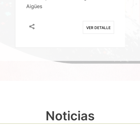
Aigües
A
E
VER DETALLE
Noticias