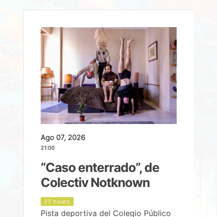
Ago 07, 2026
A
21:00
2
e
“Caso enterrado”, de
Colectiv Notknown
d
27 hours
Pista deportiva del Colegio Público
P