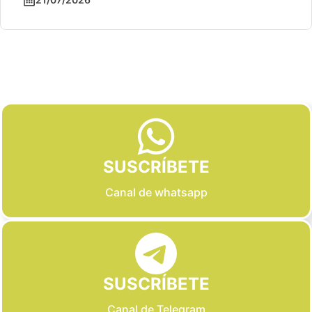
Slide 2 of 6
SUSCRÍBETE
Canal de whatsapp
SUSCRÍBETE
Canal de Telegram