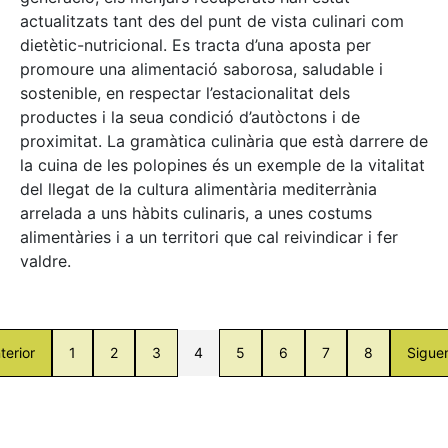
actualitzats tant des del punt de vista culinari com
dietètic-nutricional. Es tracta d’una aposta per
promoure una alimentació saborosa, saludable i
sostenible, en respectar l’estacionalitat dels
productes i la seua condició d’autòctons i de
proximitat. La gramàtica culinària que està darrere de
la cuina de les polopines és un exemple de la vitalitat
del llegat de la cultura alimentària mediterrània
arrelada a uns hàbits culinaris, a unes costums
alimentàries i a un territori que cal reivindicar i fer
valdre.
terior
1
2
3
4
5
6
7
8
Sigue