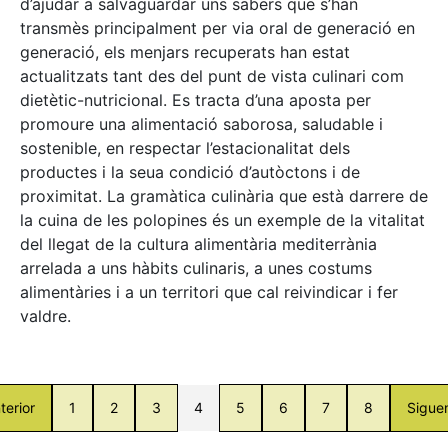
d’ajudar a salvaguardar uns sabers que s’han
transmès principalment per via oral de generació en
generació, els menjars recuperats han estat
actualitzats tant des del punt de vista culinari com
dietètic-nutricional. Es tracta d’una aposta per
promoure una alimentació saborosa, saludable i
sostenible, en respectar l’estacionalitat dels
productes i la seua condició d’autòctons i de
proximitat. La gramàtica culinària que està darrere de
la cuina de les polopines és un exemple de la vitalitat
del llegat de la cultura alimentària mediterrània
arrelada a uns hàbits culinaris, a unes costums
alimentàries i a un territori que cal reivindicar i fer
valdre.
terior
1
2
3
4
5
6
7
8
Sigue