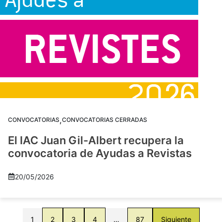
,
CONVOCATORIAS
CONVOCATORIAS CERRADAS
El IAC Juan Gil-Albert recupera la
convocatoria de Ayudas a Revistas
20/05/2026
1
2
3
4
…
87
Siguiente