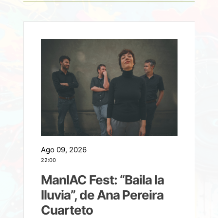
Ago 09, 2026
A
22:00
21
ManIAC Fest: “Baila la
a
lluvia”, de Ana Pereira
Cuarteto