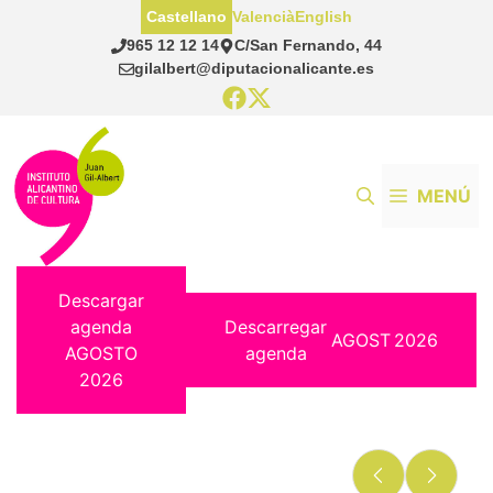
Saltar
Castellano
Valencià
English
al
965 12 12 14
C/San Fernando, 44
contenido
gilalbert@diputacionalicante.es
MENÚ
Descargar
agenda
Descarregar
AGOST
2026
AGOSTO
agenda
2026