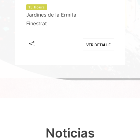
15 hours
Jardines de la Ermita
P
Finestrat
S
E
VER DETALLE
Noticias