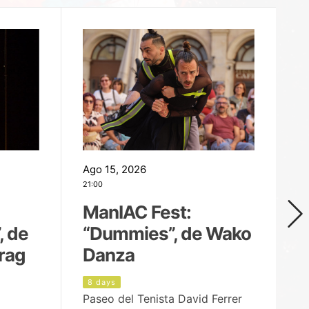
Ago 15, 2026
Ag
21:00
19
ManIAC Fest:
M
, de
“Dummies”, de Wako
n
rag
Danza
Í
8 days
9
Paseo del Tenista David Ferrer
Ce