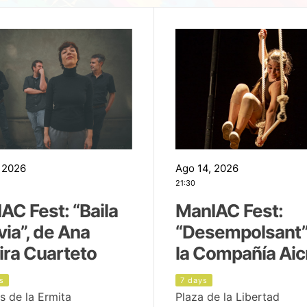
 2026
Ago 14, 2026
21:30
AC Fest: “Baila
ManIAC Fest:
uvia”, de Ana
“Desempolsant”
ira Cuarteto
la Compañía Aic
s
7 days
s de la Ermita
Plaza de la Libertad