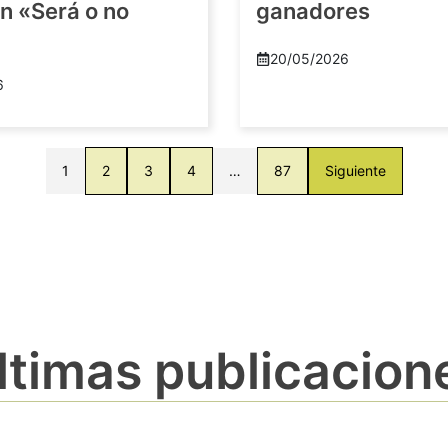
n «Será o no
ganadores
20/05/2026
6
1
2
3
4
…
87
Siguiente
ltimas publicacion