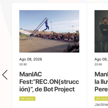
Ago 08, 2026
Ago 09,
20:30
22:00
ManIAC
ManI
Fest:“REC.ON(strucc
la ll
ión)”, de Bot Project
Pere
19 hours
44 hour
Jardine