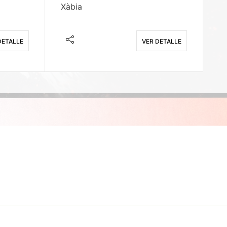
Xàbia
M
DETALLE
VER DETALLE