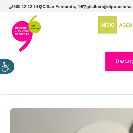
Saltar
965 12 12 14
C/San Fernando, 44
gilalbert@diputacional
al
contenido
INICIO
AGEN
Descar