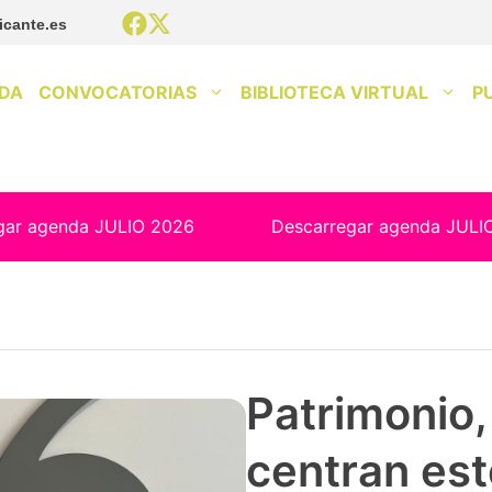
icante.es
DA
CONVOCATORIAS
BIBLIOTECA VIRTUAL
P
gar agenda JULIO 2026
Descarregar agenda JULI
Patrimonio, 
centran est